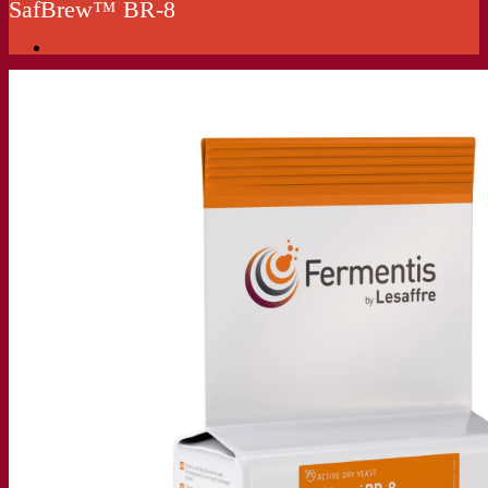
SafBrew™ BR‑8
我们的公司
关于我们
发酵专家
Fermentis 园区
充满热情的团队
支持创造力
Lesaffre集团
研究与开发
产品特性
产品开发
我们的品牌
SafYeast™
All In 1
Fermentis 学院
其他服务
委托制造
酒水饮料品鉴
发酵解决方案
啤酒