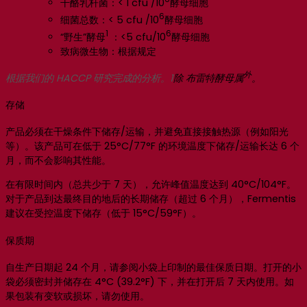
干酪乳杆菌：< 1 cfu /10
酵母细胞
6
细菌总数：< 5 cfu /10
酵母细胞
1
6
“野生”酵母
：<5 cfu/10
酵母细胞
致病微生物：根据规定
外
根据我们的 HACCP 研究完成的分析。1
除 布雷特酵母属
。
存储
产品必须在干燥条件下储存/运输，并避免直接接触热源（例如阳光
等）。该产品可在低于 25°C/77°F 的环境温度下储存/运输长达 6 个
月，而不会影响其性能。
在有限时间内（总共少于 7 天），允许峰值温度达到 40°C/104°F。
对于产品到达最终目的地后的长期储存（超过 6 个月），Fermentis
建议在受控温度下储存（低于 15°C/59°F）。
保质期
自生产日期起 24 个月，请参阅小袋上印制的最佳保质日期。打开的小
袋必须密封并储存在 4°C (39.2°F) 下，并在打开后 7 天内使用。如
果包装有变软或损坏，请勿使用。