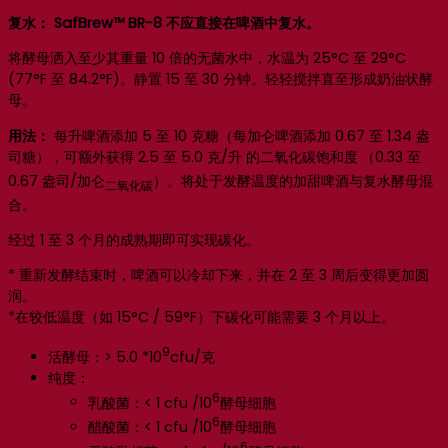
复水：
SafBrew™ BR-8 不应直接在啤酒中复水。
将酵母洒入至少其重量 10 倍的无菌水中，水温为 25°C 至 29°C
(77°F 至 84.2°F)。静置 15 至 30 分钟。轻轻搅拌直至形成奶油状酵
母。
用法：
每升啤酒添加 5 至 10 克糖（每加仑啤酒添加 0.67 至 1.34 盎
司糖），可额外获得 2.5 至 5.0 克/升 的二氧化碳饱和度
（0.33 至
0.67 盎司/加仑
）。将处于发酵温度的加甜啤酒与复水酵母混
二氧化碳
合。
经过 1 至 3 个月的成熟期即可实现碳化。
* 重新发酵结束时，啤酒可以冷却下来，并在 2 至 3 周后变得更加圆
润。
*在较低温度（如 15°C / 59°F）下碳化可能需要 3 个月以上。
9
活酵母：> 5.0 *10
cfu/克
纯度：
6
乳酸菌：< 1 cfu /10
酵母细胞
6
醋酸菌：< 1 cfu /10
酵母细胞
6