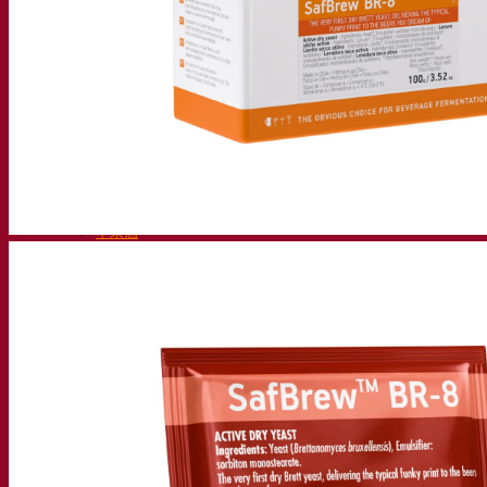
活性干酵母啤酒
细菌
发酵助剂啤酒
啤酒功能性产品
啤酒风格
葡萄酒
用于葡萄酒的干活性酵母
酶
葡萄酒发酵助剂
葡萄酒功能性产品
苹果酒
用于制作苹果酒的干活性酵母
烈酒
用于烈酒的干活性酵母
其他饮料
用于其他饮料的干活性酵母
克瓦斯
高粱
咖啡
Fermentis 学院
Fermentis 学院
资源