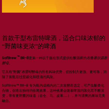
首款干型布雷特啤酒，适合口味浓郁的
“野菌味更浓”的啤酒
™
SafBrew
BR-8
是第一种以干微粒形式提供给酿酒师的
布鲁塞尔酒香
酵母
。
它具有“野菌”
布雷特
酵母的所有风味优势，但控制力更强、更可靠，消
除了装瓶后过度碳化和喷涌的风险。
SafBrew™ BR-8 专为瓶内或桶内的二次发酵而选定，可产生酚类化
合物，创造出独特的收尾效果，这种效果会随着啤酒的陈化而不断演
变，带有更野菌的味道（谷仓、马、皮革……），并与清爽的果味完美
融合。