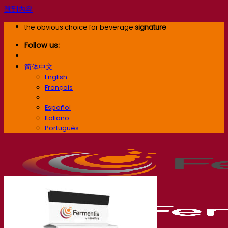
跳到内容
the obvious choice for beverage
signature
Follow us:
简体中文
English
Français
简体中文
Español
Italiano
Português