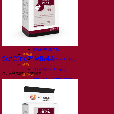
活性干酵母啤酒
细菌
发酵助剂啤酒
啤酒功能性产品
啤酒风格
葡萄酒
用于葡萄酒的干活性酵母
酶
葡萄酒发酵助剂
葡萄酒功能性产品
苹果酒
SafŒno™ VR 44
用于制作苹果酒的干活性酵母
烈酒
用于烈酒的干活性酵母
用于安全发酵和起泡葡萄酒
其他饮料
用于其他饮料的干活性酵母
克瓦斯
高粱
咖啡
Fermentis 学院
Fermentis 学院
资源