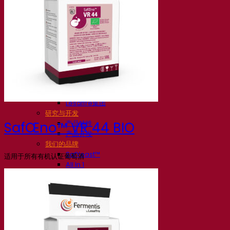
我们的公司
关于我们
发酵专家
Fermentis 园区
充满热情的团队
支持创造力
Lesaffre集团
研究与开发
产品特性
SafŒno™ VR 44 BIO
产品开发
我们的品牌
SafYeast™
适用于所有有机认证葡萄酒
All In 1
Fermentis 学院
其他服务
委托制造
酒水饮料品鉴
发酵解决方案
啤酒