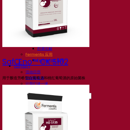
知识中心
专家见解
常见问题解答
视频
网络研讨会的录音
文档
啤酒技巧与窍门
葡萄酒文献
烈酒文献
Fermentis 应用
SafŒno™ CK S102
Fermentis 应用
找到我们
活动日历
用于酿造芳香型白葡萄酒和桃红葡萄酒的原始菌株
经销商名单
让我们谈一谈
消息
搜索：
Contact