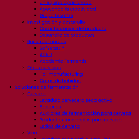
Un equipo apasionado
Apoyando la creatividad
Grupo Lesaffre
Investigación y desarrollo
Caracterización del producto
Desarrollo de productos
Nuestras marcas
SafYeast™
All In 1
Academia Fermentis
Otros servicios
Toll manufacturing
Catas de bebidas
Soluciones de fermentación
Cerveza
Levadura cervecera seca activa
Bacterias
Auxiliares de fermentación para cerveza
Productos funcionales para cerveza
Estilos de cerveza
Vino