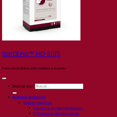
SafŒno™ HD S135
Para vinos tintos con cuerpo y suaves
Buscar por:
Nuestra empresa
Sobre nosotros
Expertos en fermentación
El Campus de Fermentis