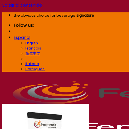
Saltar al contenido
the obvious choice for beverage
signature
Follow us:
Español
English
Français
简体中文
Español
Italiano
Português