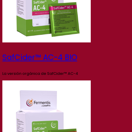
SafCider™ AC-4 BIO
La versión orgánica de SafCider™ AC-4