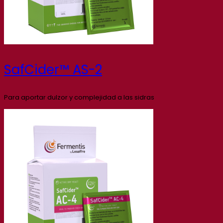
SafCider™ AS-2
Para aportar dulzor y complejidad a las sidras