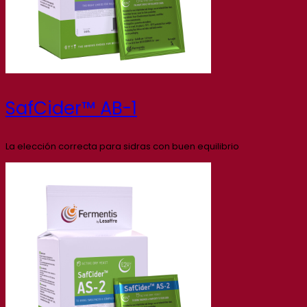
SafCider™ AB-1
La elección correcta para sidras con buen equilibrio