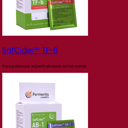
SafCider™ TF-6
Para potenciar el perfil afrutado en las sidras