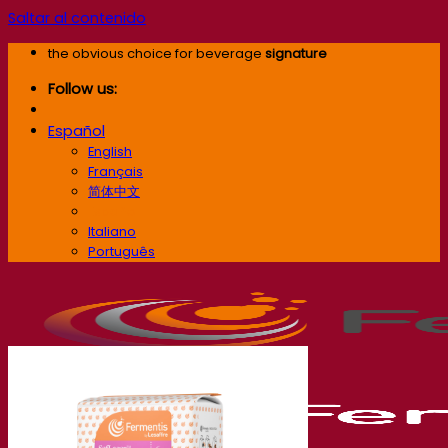
Saltar al contenido
the obvious choice for beverage
signature
Follow us:
Español
English
Français
简体中文
Español
Italiano
Português