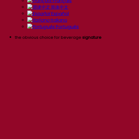
Français
简体中文
Español
Italiano
Português
the obvious choice for beverage
signature