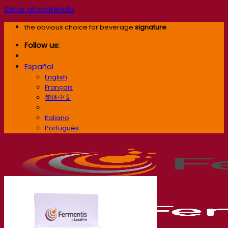
Saltar al contenido
the obvious choice for beverage
signature
Follow us:
Español
English
Français
简体中文
Español
Italiano
Português