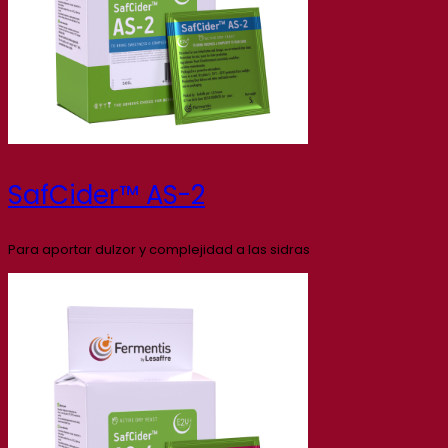
SafCider™ AS-2
Para aportar dulzor y complejidad a las sidras