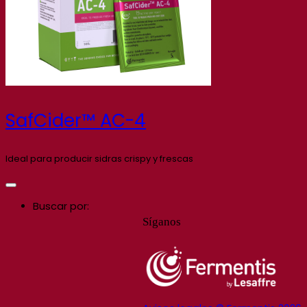
SafCider™ AC-4
Ideal para producir sidras crispy y frescas
Buscar por:
Síganos