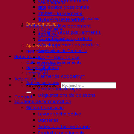
Expert en fermentation
Avis d’experts
Une équipe passionnée
FAQ
Vidéos
Soutenir la créativité
Enregistrements de webinaires
À propos de Lesaffre
Documentations
Recherche et développement
Pour la Bière
Superior Yeast par Fermentis
Pour le Vin
Caractérisation produits
Pour les Spiritueux
Développement de produits
App Fermentis
Application de Fermentis
Nos marques
Nous trouver
E2U™ – Easy To Use
Calendrier des événements
SafYeast™
Nos distributeurs
All In 1™
Parlons-en
Fermentis Academy™
Actualités
Autres services
Recherche pour :
Fabrication à façon
Dégustations de boissons
Contact
Solutions de fermentation
Bière et brasserie
Levure sèche active
Bactéries
Aides à la fermentation
Produits fonctionnels