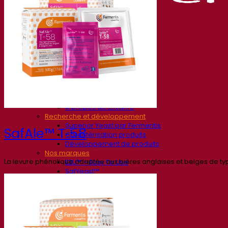
Société
À propos
Expert en fermentation
Une équipe passionnée
Soutenir la créativité
À propos de Lesaffre
Recherche et développement
Superior Yeast par Fermentis
SafAle™ T‑58
Caractérisation produits
Développement de produits
Nos marques
La levure phénolique adaptée aux bières anglaises et belges de ty
E2U™ – Easy To Use
SafYeast™
All In 1™
Fermentis Academy™
Autres services
Fabrication à façon
Dégustations de boissons
Solutions de fermentation