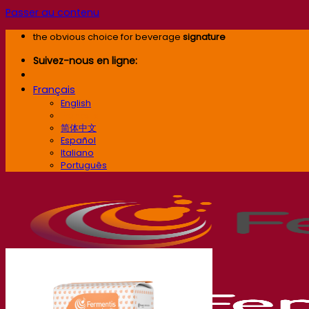
Passer au contenu
the obvious choice for beverage
signature
Suivez-nous en ligne:
Français
English
Français
简体中文
Español
Italiano
Português