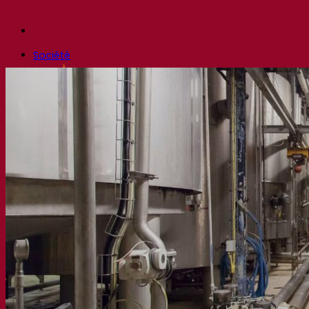
Société
À propos
Expert en fermentation
Une équipe passionnée
Soutenir la créativité
À propos de Lesaffre
Recherche et développement
Superior Yeast par Fermentis
Caractérisation produits
Développement de produits
Nos marques
E2U™ – Easy To Use
SafYeast™
All In 1™
Fermentis Academy™
Autres services
Fabrication à façon
Dégustations de boissons
Solutions de fermentation