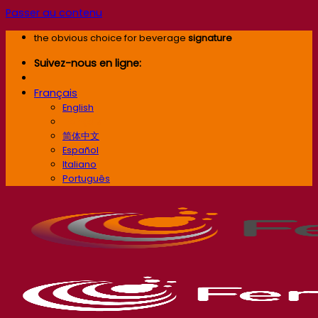
Passer au contenu
the obvious choice for beverage
signature
Suivez-nous en ligne:
Français
English
Français
简体中文
Español
Italiano
Português