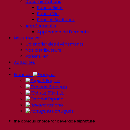
Documentations
Pour la Bière
Pour le Vin
Pour les Spiritueux
App Fermentis
Application de Fermentis
Nous trouver
Calendrier des événements
Nos distributeurs
Parlons-en
Actualités
Français
English
Français
简体中文
Español
Italiano
Português
the obvious choice for beverage
signature