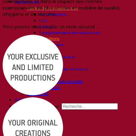
confidentielle, et dans le respect des normes
Ressources
internationales les plus strictes en matière de qualité,
Centre de connaissances
d’hygiène et de sécurité.
Avis d’experts
FAQ
Vous pouvez nous confier en toute sécurité…
Vidéos
Enregistrements de webinaires
Documentations
Pour la Bière
Pour le Vin
Pour les Spiritueux
App Fermentis
Application de Fermentis
Nous trouver
Calendrier des événements
Nos distributeurs
Parlons-en
Actualités
Recherche pour :
Contact