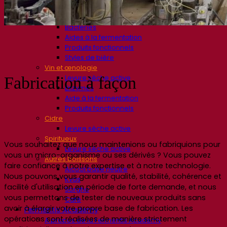
Bière et brasserie
Levure sèche active
Bactéries
Aides à la fermentation
Produits fonctionnels
Styles de bière
Vin et œnologie
Levure sèche active
Fabrication à façon
Enzymes
Aide à la fermentation
Produits fonctionnels
Cidre
Levure sèche active
Spiritueux
Vous souhaitez que nous maintenions ou fabriquions pour
Levure sèche active
vous un micro-organisme ou ses dérivés ? Vous pouvez
Autres boissons
faire confiance à notre expertise et à notre technologie.
Alcool base neutre
Nous pouvons vous garantir qualité, stabilité, cohérence et
Kvas
facilité d'utilisation en période de forte demande, et nous
Sorgho
vous permettons de tester de nouveaux produits sans
Café
avoir à élargir votre propre base de fabrication. Les
Fermentis Academy
opérations sont réalisées de manière strictement
A propos de la Fermentis Academy