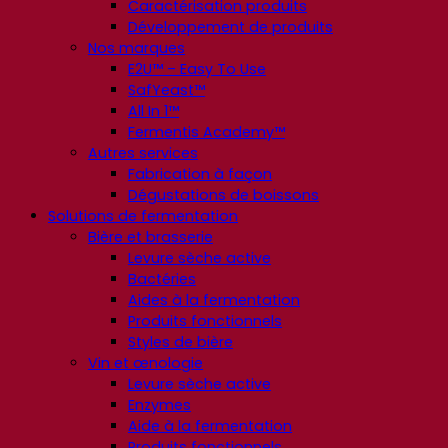
Caractérisation produits
Développement de produits
Nos marques
E2U™ – Easy To Use
SafYeast™
All In 1™
Fermentis Academy™
Autres services
Fabrication à façon
Dégustations de boissons
Solutions de fermentation
Bière et brasserie
Levure sèche active
Bactéries
Aides à la fermentation
Produits fonctionnels
Styles de bière
Vin et œnologie
Levure sèche active
Enzymes
Aide à la fermentation
Produits fonctionnels