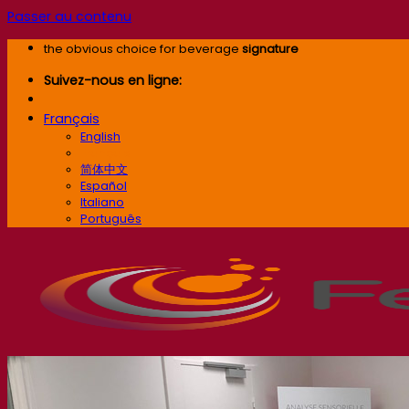
Passer au contenu
the obvious choice for beverage
signature
Suivez-nous en ligne:
Français
English
Français
简体中文
Español
Italiano
Português