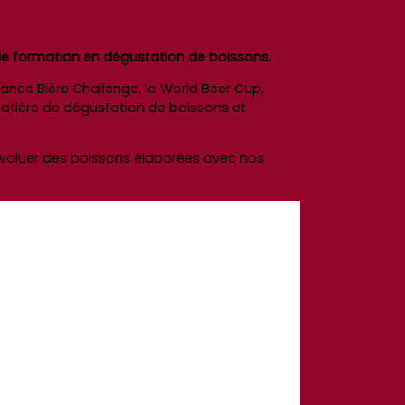
 de formation en dégustation de boissons.
France Bière Challenge, la World Beer Cup,
 matière de dégustation de boissons et
évaluer des boissons élaborées avec nos