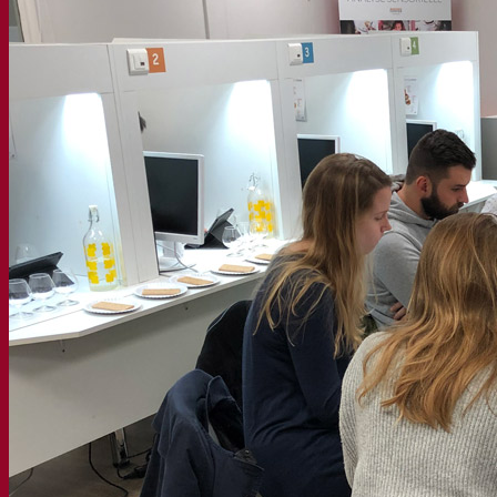
Société
À propos
Expert en fermentation
Une équipe passionnée
Soutenir la créativité
À propos de Lesaffre
Recherche et développement
Superior Yeast par Fermentis
Caractérisation produits
Développement de produits
Nos marques
E2U™ – Easy To Use
SafYeast™
All In 1™
Fermentis Academy™
Autres services
Fabrication à façon
Dégustations de boissons
Solutions de fermentation