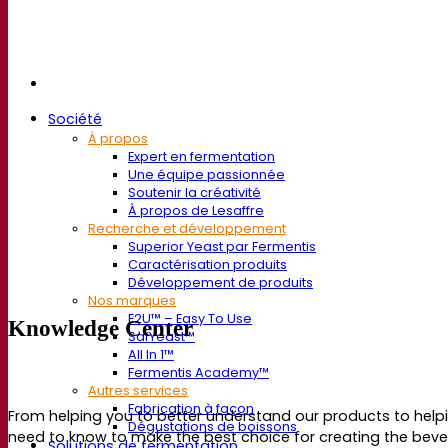
Société
À propos
Expert en fermentation
Une équipe passionnée
Soutenir la créativité
À propos de Lesaffre
Recherche et développement
Superior Yeast par Fermentis
Caractérisation produits
Développement de produits
Nos marques
E2U™ – Easy To Use
Knowledge Center
SafYeast™
All In 1™
Fermentis Academy™
Autres services
Fabrication à façon
From helping you to better understand our products to helpi
Dégustations de boissons
need to know to make the best choice for creating the bev
Solutions de fermentation