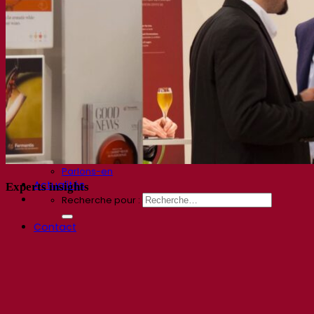
Avis d’experts
FAQ
Vidéos
Enregistrements de webinaires
Documentations
Pour la Bière
Pour le Vin
Pour les Spiritueux
App Fermentis
Application de Fermentis
Nous trouver
Calendrier des événements
Nos distributeurs
Parlons-en
Actualités
Experts insights
Recherche pour :
Contact