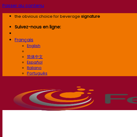
Passer au contenu
the obvious choice for beverage
signature
Suivez-nous en ligne:
Français
English
Français
简体中文
Español
Italiano
Português