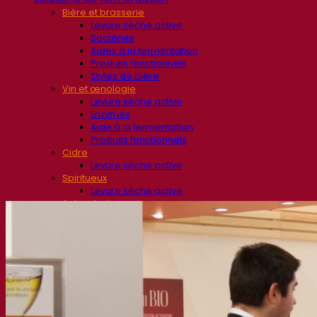
Bière et brasserie
Levure sèche active
Bactéries
Aides à la fermentation
Produits fonctionnels
Styles de bière
Vin et œnologie
Levure sèche active
Enzymes
Aide à la fermentation
Produits fonctionnels
Cidre
Levure sèche active
Spiritueux
Levure sèche active
Autres boissons
Alcool base neutre
Kvas
Sorgho
Café
Fermentis Academy
A propos de la Fermentis Academy
Ressources
Centre de connaissances