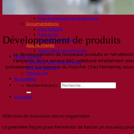
Avis d’experts
FAQ
Vidéos
Enregistrements de webinaires
Documentations
Pour la Bière
Pour le Vin
Développement de produits
Pour les Spiritueux
App Fermentis
Application de Fermentis
Le développement de nouveaux produits et l’améliora
Nous trouver
Fermentis. Notre service R&D collabore étroitement av
Calendrier des événements
précisément aux besoins du marché. Chez Fermentis, nous
Nos distributeurs
Parlons-en
Actualités
Recherche pour :
Contact
Sélection de nouveaux micro-organismes
La première façon pour Fermentis de lancer un nouveau produ