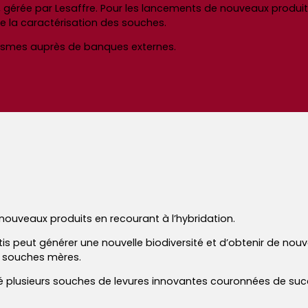
gérée par Lesaffre. Pour les lancements de nouveaux produits
re la caractérisation des souches.
ismes auprès de banques externes.
nouveaux produits en recourant à l’hybridation.
is peut générer une nouvelle biodiversité et d’obtenir de nouvel
s souches mères.
hé plusieurs souches de levures innovantes couronnées de suc