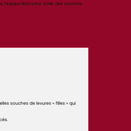
, l'équipe R&D peut isoler des souches
les souches de levures « filles » qui
cès.