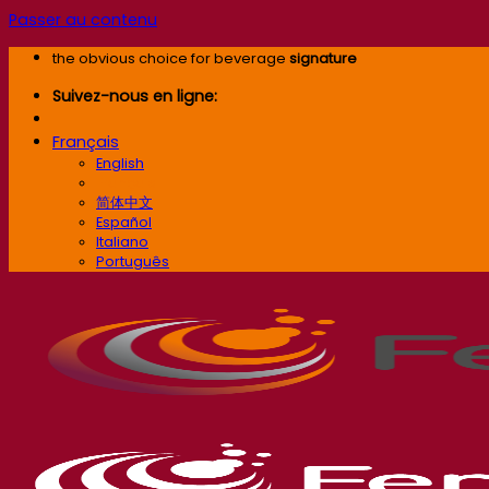
Passer au contenu
the obvious choice for beverage
signature
Suivez-nous en ligne:
Français
English
Français
简体中文
Español
Italiano
Português