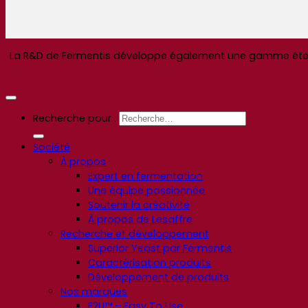
La R&D de Fermentis développe également une gamme étendue
Recherche pour :
Société
À propos
Expert en fermentation
Une équipe passionnée
Soutenir la créativité
À propos de Lesaffre
Recherche et développement
Superior Yeast par Fermentis
Caractérisation produits
Développement de produits
Nos marques
E2U™ – Easy To Use