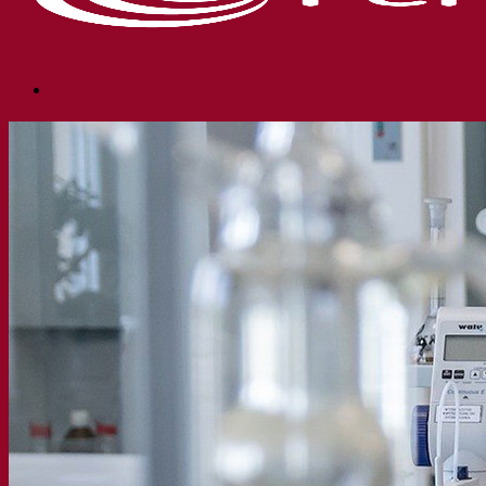
Société
À propos
Expert en fermentation
Une équipe passionnée
Soutenir la créativité
À propos de Lesaffre
Recherche et développement
Superior Yeast par Fermentis
Caractérisation produits
Développement de produits
Nos marques
E2U™ – Easy To Use
SafYeast™
All In 1™
Fermentis Academy™
Autres services
Fabrication à façon
Dégustations de boissons
Solutions de fermentation