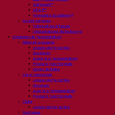
SafYeast™
All In 1™
Fermentis Academy™
Autres services
Fabrication à façon
Dégustations de boissons
Solutions de fermentation
Bière et brasserie
Levure sèche active
Bactéries
Aides à la fermentation
Produits fonctionnels
Styles de bière
Vin et œnologie
Levure sèche active
Enzymes
Aide à la fermentation
Produits fonctionnels
Cidre
Levure sèche active
Spiritueux