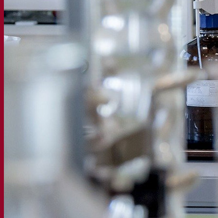
Bière et brasserie
Levure sèche active
Bactéries
Aides à la fermentation
Produits fonctionnels
Styles de bière
Vin et œnologie
Levure sèche active
Enzymes
Aide à la fermentation
Produits fonctionnels
Cidre
Levure sèche active
Spiritueux
Levure sèche active
Autres boissons
Alcool base neutre
Kvas
Sorgho
Café
Fermentis Academy
A propos de la Fermentis Academy
Ressources
Centre de connaissances