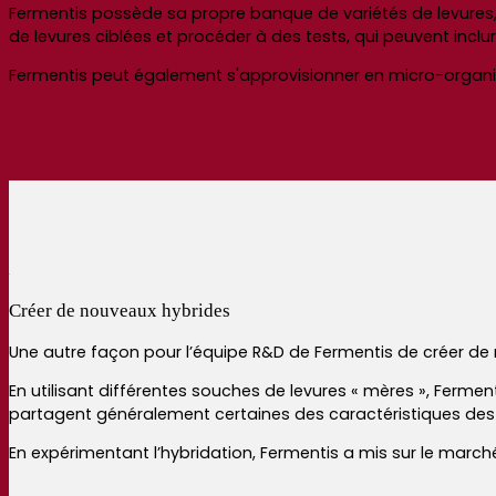
Fermentis possède sa propre banque de variétés de levures, 
de levures ciblées et procéder à des tests, qui peuvent inclu
Fermentis peut également s'approvisionner en micro-organ
Créer de nouveaux hybrides
Une autre façon pour l’équipe R&D de Fermentis de créer de 
En utilisant différentes souches de levures « mères », Ferment
partagent généralement certaines des caractéristiques de
En expérimentant l’hybridation, Fermentis a mis sur le marc