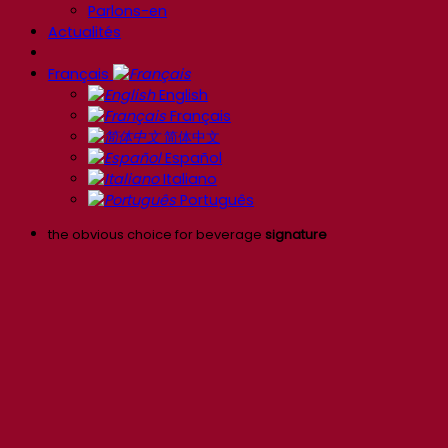
Parlons-en
Actualités
Français
English
Français
简体中文
Español
Italiano
Português
the obvious choice for beverage
signature