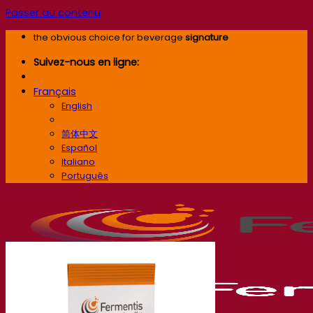
Passer au contenu
the obvious choice for beverage
signature
Suivez-nous en ligne:
Français
English
Français
简体中文
Español
Italiano
Português