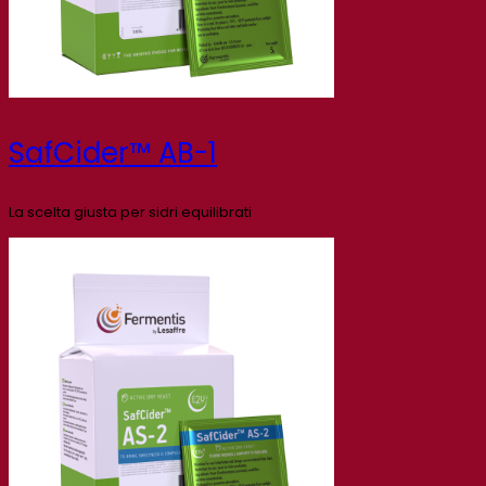
SafCider™ AB-1
La scelta giusta per sidri equilibrati