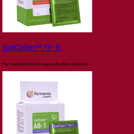
SafCider™ TF-6
Per massimizzare il sapore fruttato del sidro