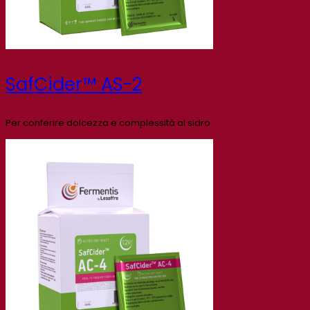
SafCider™ AS-2
Per conferire dolcezza e complessità al sidro