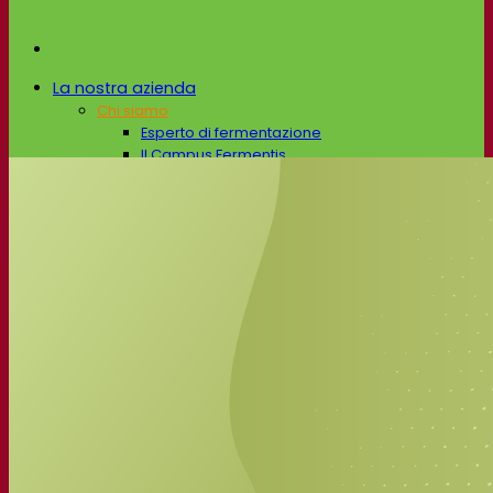
La nostra azienda
Chi siamo
Esperto di fermentazione
Il Campus Fermentis
Un team appassionato
Sostenere la creatività
Gruppo Lesaffre
Ricerca e sviluppo
Caratterizzazione del prodotto
Sviluppo del prodotto
I nostri marchi
SafYeast™
All In 1
Fermentis Academy™
Altri servizi
Produzione in conto terzi
Degustazioni di bevande
Soluzioni per la fermentazione
Birra