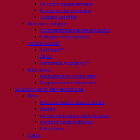
Un team appassionato
Sostenere la creatività
Gruppo Lesaffre
Ricerca e sviluppo
Caratterizzazione del prodotto
Sviluppo del prodotto
I nostri marchi
SafYeast™
All In 1
Fermentis Academy™
Altri servizi
Produzione in conto terzi
Degustazioni di bevande
Soluzioni per la fermentazione
Birra
Birra con lievito secco attivo
Batteri
La fermentazione aiuta la birra
Prodotti funzionali birra
Stili di birra
Il vino