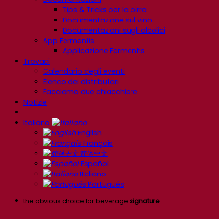
Tips & Tricks per la birra
Documentazione sul vino
Documentazioni sugli alcolici
App Fermentis
Applicazione Fermentis
Trovaci
Calendario degli eventi
Elenco dei distributori
Facciamo due chiacchiere
Notizie
Italiano
English
Français
简体中文
Español
Italiano
Português
the obvious choice for beverage
signature