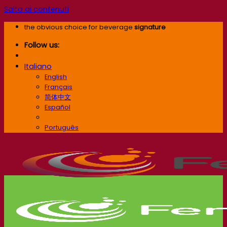
Salta ai contenuti
the obvious choice for beverage
signature
Follow us:
Italiano
English
Français
简体中文
Español
Italiano
Português