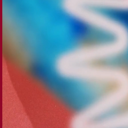
活性干酵母啤酒
细菌
发酵助剂啤酒
啤酒功能性产品
啤酒风格
葡萄酒
用于葡萄酒的干活性酵母
酶
葡萄酒发酵助剂
葡萄酒功能性产品
苹果酒
用于制作苹果酒的干活性酵母
烈酒
用于烈酒的干活性酵母
其他饮料
用于其他饮料的干活性酵母
克瓦斯
高粱
咖啡
Fermentis 学院
Fermentis 学院
资源
知识中心
专家见解