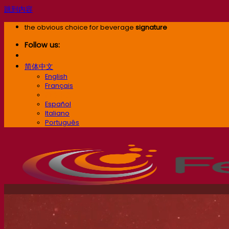
跳到内容
the obvious choice for beverage
signature
Follow us:
简体中文
English
Français
简体中文
Español
Italiano
Português