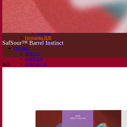
常见问题解答
视频
网络研讨会的录音
文档
啤酒技巧与窍门
葡萄酒文献
烈酒文献
Fermentis 应用
SafSour™ Barrel Instinct
Fermentis 应用
找到我们
活动日历
经销商名单
新品
让我们谈一谈
消息
搜索：
Contact