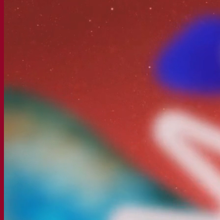
我们的公司
关于我们
发酵专家
Fermentis 园区
充满热情的团队
支持创造力
Lesaffre集团
研究与开发
产品特性
产品开发
我们的品牌
SafYeast™
All In 1
Fermentis 学院
其他服务
委托制造
酒水饮料品鉴
发酵解决方案
啤酒