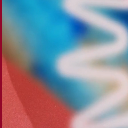
Bière et brasserie
Levure sèche active
Bactéries
Aides à la fermentation
Produits fonctionnels
Styles de bière
Vin et œnologie
Levure sèche active
Enzymes
Aide à la fermentation
Produits fonctionnels
Cidre
Levure sèche active
Spiritueux
Levure sèche active
Autres boissons
Alcool base neutre
Kvas
Sorgho
Café
Fermentis Academy
A propos de la Fermentis Academy
Ressources
Centre de connaissances