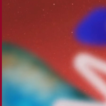
Société
À propos
Expert en fermentation
Une équipe passionnée
Soutenir la créativité
À propos de Lesaffre
Recherche et développement
Superior Yeast par Fermentis
Caractérisation produits
Développement de produits
Nos marques
E2U™ – Easy To Use
SafYeast™
All In 1™
Fermentis Academy™
Autres services
Fabrication à façon
Dégustations de boissons
Solutions de fermentation