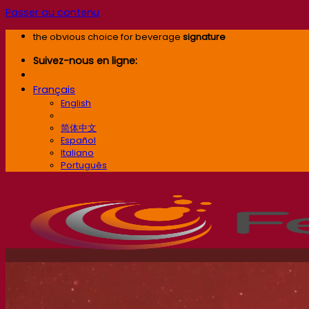
Passer au contenu
the obvious choice for beverage
signature
Suivez-nous en ligne:
Français
English
Français
简体中文
Español
Italiano
Português