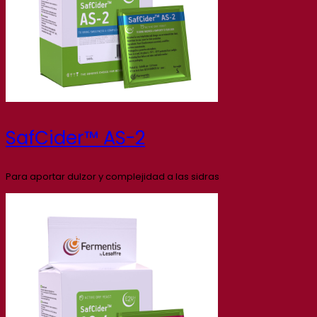
SafCider™ AS-2
Para aportar dulzor y complejidad a las sidras