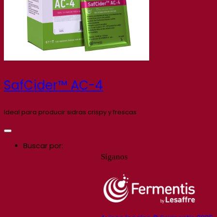
SafCider™ AC-4
Ideal para producir sidras crispy y frescas
Buscar por:
Síganos