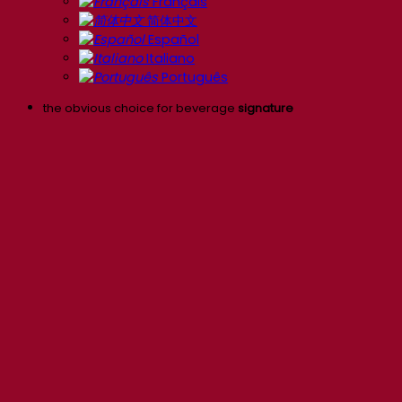
Français
简体中文
Español
Italiano
Português
the obvious choice for beverage
signature