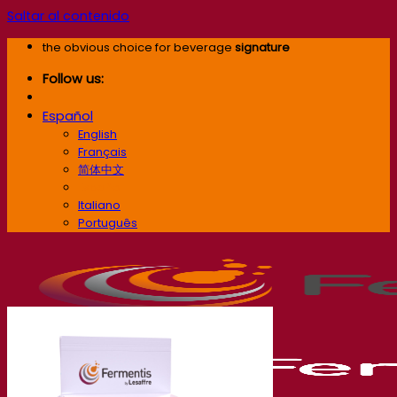
Saltar al contenido
the obvious choice for beverage
signature
Follow us:
Español
English
Français
简体中文
Español
Italiano
Português