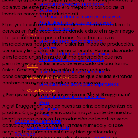
levadura situada en Gante (Bélgica). En pocas palabras, el
Levadura cervecera seca activa
objetivo de este proyecto era mejorar la calidad de la
Bacterias
levadura cervecera producida allí.
Auxiliares de fermentación para cerveza
Productos funcionales para cerveza
El proyecto está enteramente dedicado a la levadura de
Estilos de cerveza
cerveza en fase seca, que es donde existe el mayor riesgo
Vino
de que entren cuerpos extraños. Nuestras nuevas
Levadura seca activa para vino
instalaciones nos permiten aislar las líneas de producción,
Enzymes
cerrarlas y limpiarlas de forma diferente. Hemos diseñado
Ayudas de fermentación para vino
e instalado un sistema de última generación que nos
Productos funcionales para vino
permite gestionar las líneas de envasado de una forma
Sidra
única. Gracias a esta inversión, hemos reducido
Levadura seca activa para sidra
considerablemente la posibilidad de que células extrañas
Bebidas espirituosas
contaminen nuestra levadura para cerveza.
Levadura seca activa para espirituosos
Otras bebidas
¿Por qué se realizó esta inversión en Algist Bruggeman?
Levadura seca activa para otros
Kvas
Algist Bruggeman, una de nuestras principales plantas de
Sorghum
producción, produce y envasa la mayor parte de nuestra
Café
levadura para cerveza. La producción de levadura seca
Academia Fermentis
activa consta de dos fases: la fase húmeda y la fase
Academia Fermentis
seca. La fase húmeda está muy bien gestionada y
Recursos