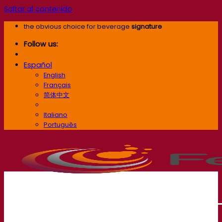
Saltar al contenido
the obvious choice for beverage
signature
Follow us:
Español
English
Français
简体中文
Español
Italiano
Português