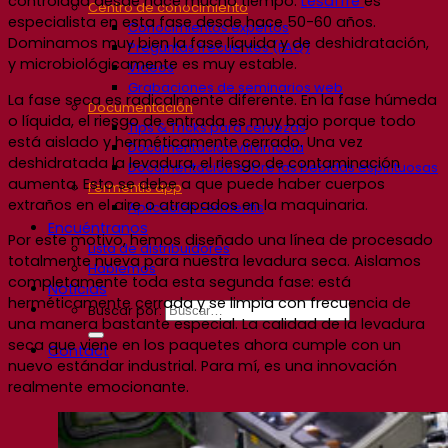
controlada desde hace mucho tiempo.
Lesaffre
es
Centro de conocimiento
especialista en esta fase desde hace 50-60 años.
Conocimientos expertos
Dominamos muy bien la fase líquida y de deshidratación,
Preguntas frecuentes (FAQ)
y microbiológicamente es muy estable.
Videos
Grabaciones de seminarios web
La fase seca es radicalmente
diferente. En la fase húmeda
Documentación
o líquida, el riesgo de entrada es muy bajo porque todo
Tips & Tricks para cervezas
está aislado y herméticamente cerrado. Una vez
Documentación vitivinícola
deshidratada la levadura, el riesgo de contaminación
Documentación sobre las bebidas espirituosas
aumenta. Esto se debe a que puede haber cuerpos
Fermentis app
extraños en el aire o atrapados en la maquinaria.
Aplicación Fermentis
Encuéntranos
Por este motivo, hemos diseñado una línea de procesado
Lista de distribuidores
totalmente nueva para nuestra levadura seca. Aislamos
Hablemos
completamente toda esta segunda fase: está
Noticias
herméticamente cerrada y se limpia con frecuencia de
Buscar por:
una manera bastante especial. La calidad de la levadura
seca que viene en los paquetes ahora cumple con un
Contact
nuevo estándar industrial.
Para mí, es una innovación
realmente emocionante.