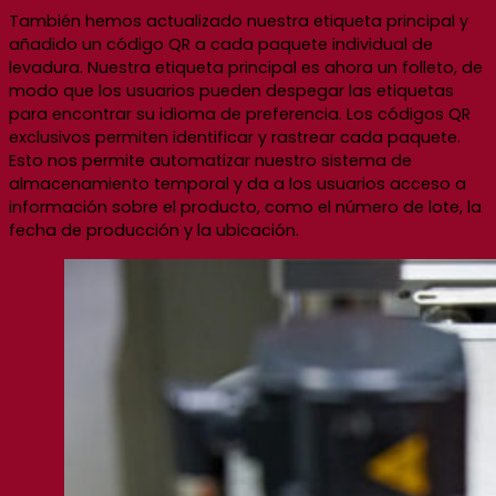
También hemos actualizado nuestra etiqueta principal y
añadido un código QR a cada paquete individual de
levadura. Nuestra etiqueta principal es ahora un folleto, de
modo que los usuarios pueden despegar las etiquetas
para encontrar su idioma de preferencia. Los códigos QR
exclusivos permiten identificar y rastrear cada paquete.
Esto nos permite automatizar nuestro sistema de
almacenamiento temporal y da a los usuarios acceso a
información sobre el producto, como el número de lote, la
fecha de producción y la ubicación.