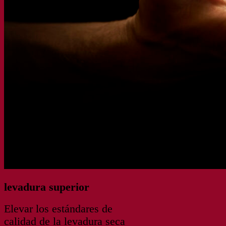
levadura superior
Elevar los estándares de
calidad de la levadura seca