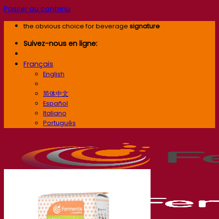
Passer au contenu
the obvious choice for beverage
signature
Suivez-nous en ligne:
Français
English
Français
简体中文
Español
Italiano
Português