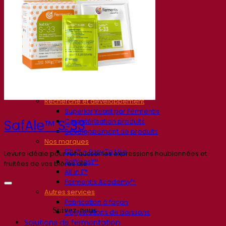
Société
À propos
Expert en fermentation
Une équipe passionnée
Soutenir la créativité
À propos de Lesaffre
Recherche et développement
Superior Yeast par Fermentis
Caractérisation produits
SafAle™ S‑33
Développement de produits
Nos marques
E2U™ – Easy To Use
Levure idéale pour rehausser les expressions houblonnées et
SafYeast™
fruitées de vos bières ale
All In 1™
Fermentis Academy™
Autres services
Fabrication à façon
Suivez-nous
Dégustations de boissons
Solutions de fermentation