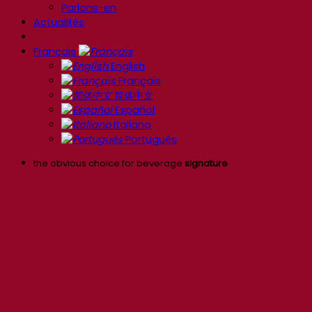
Parlons-en
Actualités
Français
English
Français
简体中文
Español
Italiano
Português
the obvious choice for beverage
signature