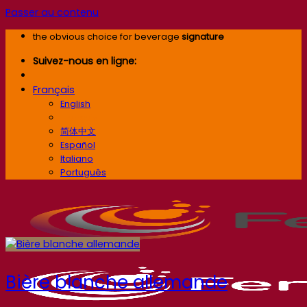
Passer au contenu
the obvious choice for beverage
signature
Suivez-nous en ligne:
Français
English
Français
简体中文
Español
Italiano
Português
Bière blanche allemande