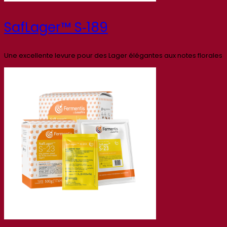
SafLager™ S‑189
Une excellente levure pour des Lager élégantes aux notes florales