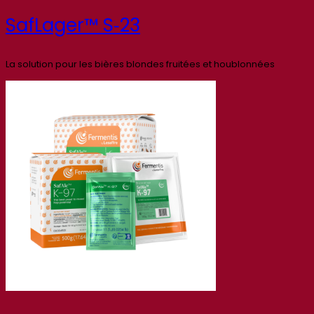
SafLager™ S‑23
La solution pour les bières blondes fruitées et houblonnées