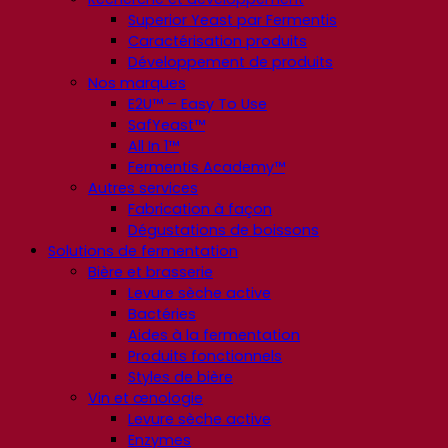
Superior Yeast par Fermentis
Caractérisation produits
Développement de produits
Nos marques
E2U™ – Easy To Use
SafYeast™
All In 1™
Fermentis Academy™
Autres services
Fabrication à façon
Dégustations de boissons
Solutions de fermentation
Bière et brasserie
Levure sèche active
Bactéries
Aides à la fermentation
Produits fonctionnels
Styles de bière
Vin et œnologie
Levure sèche active
Enzymes