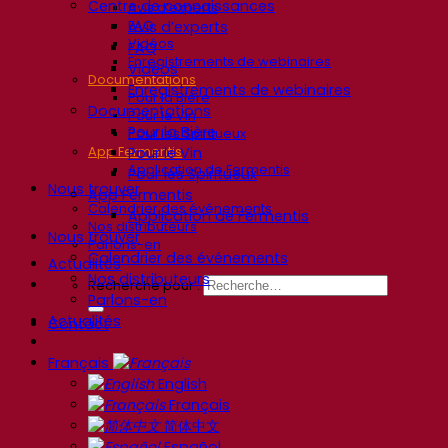
Centre de connaissances
Avis d’experts
Avis d’experts
FAQ
Vidéos
FAQ
Enregistrements de webinaires
Vidéos
Documentations
Enregistrements de webinaires
Pour la Bière
Documentations
Pour le Vin
Pour la Bière
Pour les Spiritueux
Pour le Vin
App Fermentis
Application de Fermentis
Pour les Spiritueux
Nous trouver
App Fermentis
Calendrier des événements
Application de Fermentis
Nos distributeurs
Nous trouver
Parlons-en
Calendrier des événements
Actualités
Nos distributeurs
Recherche pour :
Parlons-en
Actualités
Contact
Français
English
Français
简体中文
Español