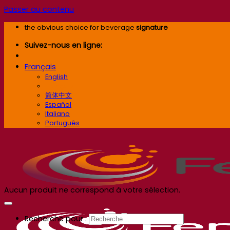
Passer au contenu
the obvious choice for beverage
signature
Suivez-nous en ligne:
Français
English
Français
简体中文
Español
Italiano
Português
Aucun produit ne correspond à votre sélection.
Recherche pour :