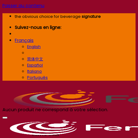
Passer au contenu
the obvious choice for beverage
signature
Suivez-nous en ligne:
Français
English
Français
简体中文
Español
Italiano
Português
Aucun produit ne correspond à votre sélection.
Suivez-nous