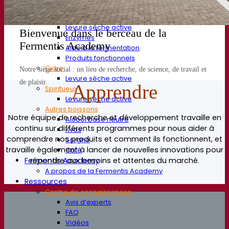
Styles de bière
Vin et œnologie
Levure sèche active
Bienvenue dans le berceau de la
Enzymes
Fermentis Academy
Aide à la fermentation
Produits fonctionnels
Cidre
Notre siège social : un lieu de recherche, de science, de travail et
Levure sèche active
de plaisir.
Apprendre
Spiritueux
Levure sèche active
Autres boissons
Notre équipe de recherche et développement travaille en
Alcool base neutre
continu sur différents programmes pour nous aider à
Kvas
comprendre nos produits et comment ils fonctionnent, et
Sorgho
travaille également à lancer de nouvelles innovations pour
Café
répondre aux besoins et attentes du marché.
Fermentis Academy
A propos de la Fermentis Academy
Ressources
Centre de connaissances
Avis d’experts
FAQ
Vidéos