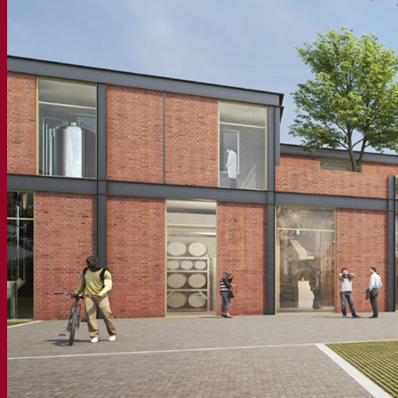
À propos
Expert en fermentation
Une équipe passionnée
Soutenir la créativité
À propos de Lesaffre
Recherche et développement
Superior Yeast par Fermentis
Caractérisation produits
Développement de produits
Nos marques
E2U™ – Easy To Use
SafYeast™
All In 1™
Fermentis Academy™
Autres services
Fabrication à façon
Dégustations de boissons
Solutions de fermentation
Bière et brasserie
Levure sèche active
Bactéries
Aides à la fermentation
Produits fonctionnels