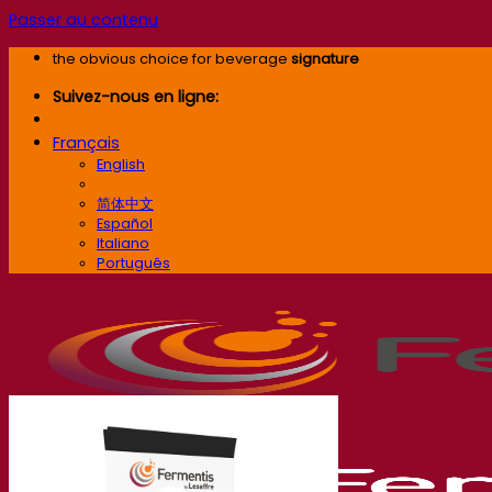
Passer au contenu
the obvious choice for beverage
signature
Suivez-nous en ligne:
Français
English
Français
简体中文
Español
Italiano
Português