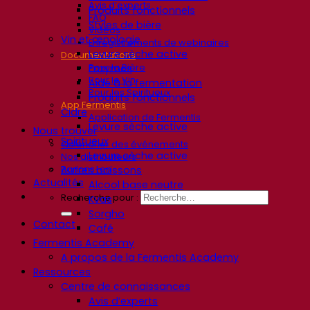
Avis d’experts
Produits fonctionnels
FAQ
Styles de bière
Vidéos
Vin et œnologie
Enregistrements de webinaires
Levure sèche active
Documentations
Pour la Bière
Enzymes
Pour le Vin
Aide à la fermentation
Pour les Spiritueux
Produits fonctionnels
App Fermentis
Cidre
Application de Fermentis
Levure sèche active
Nous trouver
Spiritueux
Calendrier des événements
Levure sèche active
Nos distributeurs
Parlons-en
Autres boissons
Actualités
Alcool base neutre
Recherche pour :
Kvas
Sorgho
Contact
Café
Fermentis Academy
A propos de la Fermentis Academy
Ressources
Centre de connaissances
Avis d’experts