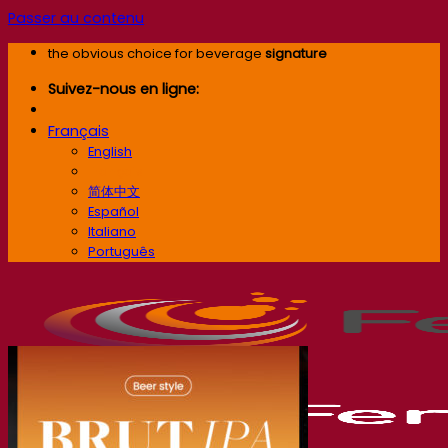
Passer au contenu
the obvious choice for beverage
signature
Suivez-nous en ligne:
Français
English
Français
简体中文
Español
Italiano
Português