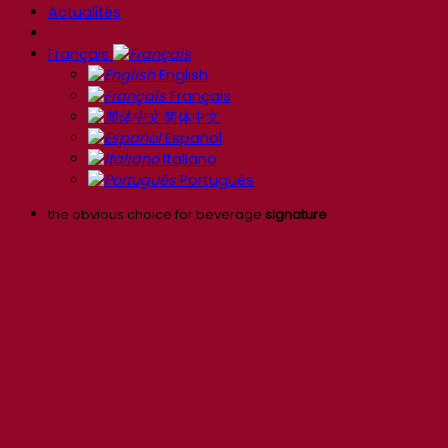
Actualités
Français
English
Français
简体中文
Español
Italiano
Português
the obvious choice for beverage
signature