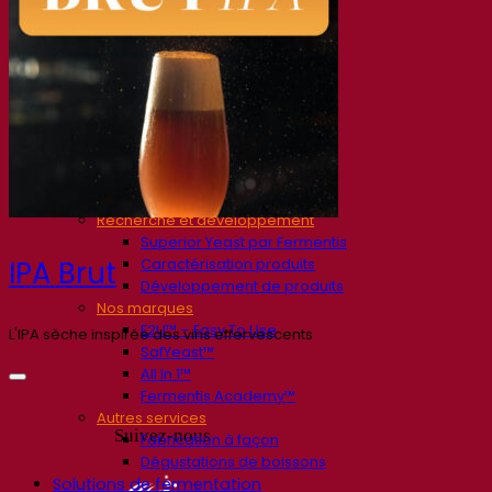
Société
À propos
Expert en fermentation
Une équipe passionnée
Soutenir la créativité
À propos de Lesaffre
Recherche et développement
Superior Yeast par Fermentis
Caractérisation produits
IPA Brut
Développement de produits
Nos marques
E2U™ – Easy To Use
L'IPA sèche inspirée des vins effervescents
SafYeast™
All In 1™
Fermentis Academy™
Autres services
Suivez-nous
Fabrication à façon
Dégustations de boissons
Solutions de fermentation