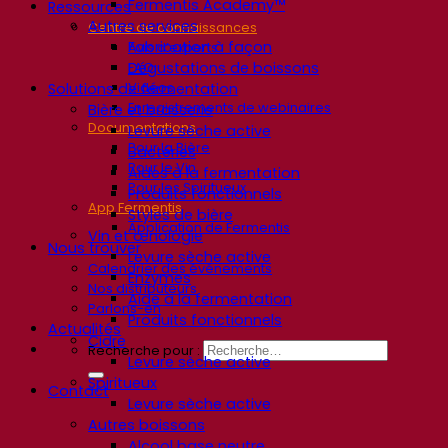
Fermentis Academy™
Ressources
Autres services
Centre de connaissances
Fabrication à façon
Avis d’experts
Dégustations de boissons
FAQ
Vidéos
Solutions de fermentation
Enregistrements de webinaires
Bière et brasserie
Documentations
Levure sèche active
Pour la Bière
Bactéries
Pour le Vin
Aides à la fermentation
Pour les Spiritueux
Produits fonctionnels
App Fermentis
Styles de bière
Application de Fermentis
Vin et œnologie
Nous trouver
Levure sèche active
Calendrier des événements
Enzymes
Nos distributeurs
Aide à la fermentation
Parlons-en
Produits fonctionnels
Actualités
Cidre
Recherche pour :
Levure sèche active
Spiritueux
Contact
Levure sèche active
Autres boissons
Alcool base neutre