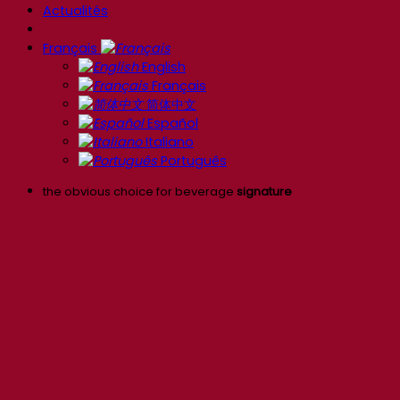
Actualités
Français
English
Français
简体中文
Español
Italiano
Português
the obvious choice for beverage
signature