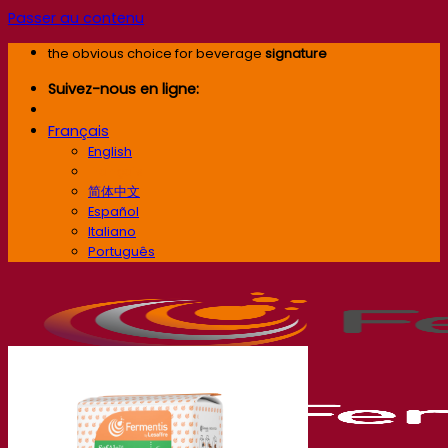
Passer au contenu
the obvious choice for beverage
signature
Suivez-nous en ligne:
Français
English
Français
简体中文
Español
Italiano
Português