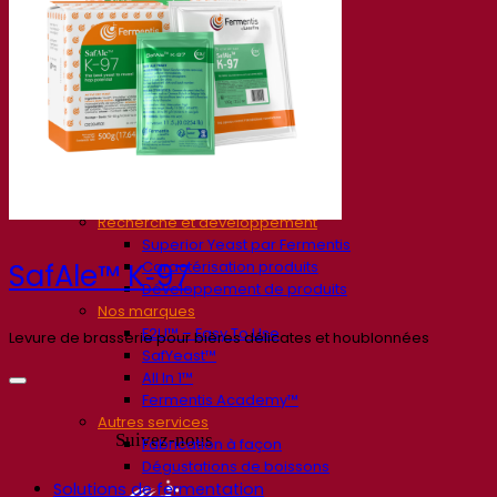
Société
À propos
Expert en fermentation
Une équipe passionnée
Soutenir la créativité
À propos de Lesaffre
Recherche et développement
Superior Yeast par Fermentis
Caractérisation produits
SafAle™ K‑97
Développement de produits
Nos marques
E2U™ – Easy To Use
Levure de brasserie pour bières délicates et houblonnées
SafYeast™
All In 1™
Fermentis Academy™
Autres services
Suivez-nous
Fabrication à façon
Dégustations de boissons
Solutions de fermentation