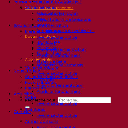
Fermentis Academy™
Ressources
Autres services
Centre de connaissances
Fabrication à façon
Avis d’experts
Dégustations de boissons
FAQ
Vidéos
Solutions de fermentation
Enregistrements de webinaires
Bière et brasserie
Documentations
Levure sèche active
Pour la Bière
Bactéries
Pour le Vin
Aides à la fermentation
Pour les Spiritueux
Produits fonctionnels
App Fermentis
Styles de bière
Application de Fermentis
Vin et œnologie
Nous trouver
Levure sèche active
Calendrier des événements
Enzymes
Nos distributeurs
Aide à la fermentation
Parlons-en
Produits fonctionnels
Actualités
Cidre
Recherche pour :
Levure sèche active
Spiritueux
Contact
Levure sèche active
Autres boissons
Alcool base neutre