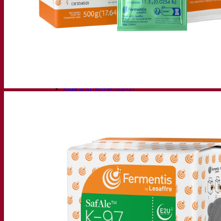
Bière et brasserie
Levure sèche active
Bactéries
Aides à la fermentation
Produits fonctionnels
Styles de bière
Vin et œnologie
Levure sèche active
Enzymes
Aide à la fermentation
Produits fonctionnels
Cidre
Levure sèche active
Spiritueux
Levure sèche active
Autres boissons
Alcool base neutre
Kvas
Sorgho
Café
Fermentis Academy
A propos de la Fermentis Academy
Ressources
Centre de connaissances