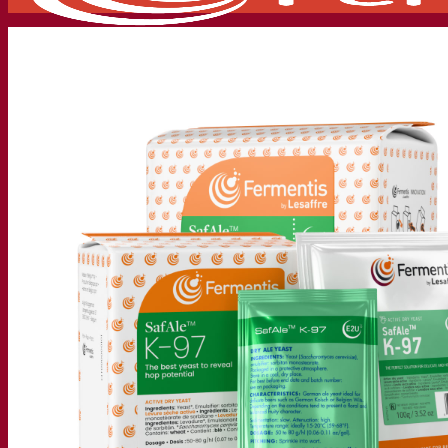
Société
À propos
Expert en fermentation
Une équipe passionnée
Soutenir la créativité
À propos de Lesaffre
Recherche et développement
Superior Yeast par Fermentis
Caractérisation produits
Développement de produits
Nos marques
E2U™ – Easy To Use
SafYeast™
All In 1™
Fermentis Academy™
Autres services
Fabrication à façon
Dégustations de boissons
Solutions de fermentation