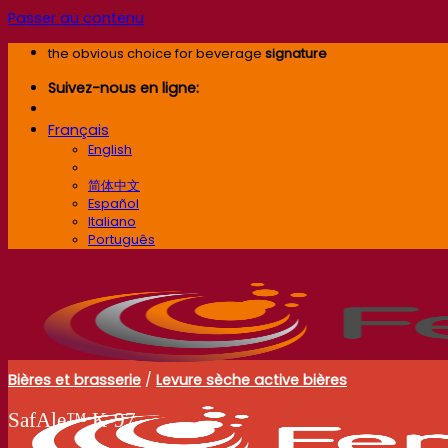
Passer au contenu
the obvious choice for beverage
signature
Suivez-nous en ligne:
Français
English
Français
简体中文
Español
Italiano
Português
Bières et brasserie
/
Levure sèche active bières
SafAle™ K‑97