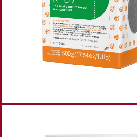
Avis d’experts
FAQ
Vidéos
Enregistrements de webinaires
Documentations
Pour la Bière
Pour le Vin
Pour les Spiritueux
App Fermentis
Application de Fermentis
Nous trouver
Calendrier des événements
Nos distributeurs
Parlons-en
Actualités
Recherche pour :
Contact