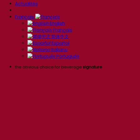
Actualités
Français
English
Français
简体中文
Español
Italiano
Português
the obvious choice for beverage
signature