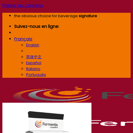
Passer au contenu
the obvious choice for beverage
signature
Suivez-nous en ligne:
Français
English
Français
简体中文
Español
Italiano
Português