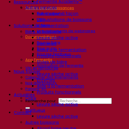
Fermentis Academy™
Ressources
Autres services
Centre de connaissances
Fabrication à façon
Avis d’experts
Dégustations de boissons
FAQ
Vidéos
Solutions de fermentation
Enregistrements de webinaires
Bière et brasserie
Documentations
Levure sèche active
Pour la Bière
Bactéries
Pour le Vin
Aides à la fermentation
Pour les Spiritueux
Produits fonctionnels
App Fermentis
Styles de bière
Application de Fermentis
Vin et œnologie
Nous trouver
Levure sèche active
Calendrier des événements
Enzymes
Nos distributeurs
Aide à la fermentation
Parlons-en
Produits fonctionnels
Actualités
Cidre
Recherche pour :
Levure sèche active
Spiritueux
Contact
Levure sèche active
Autres boissons
Alcool base neutre