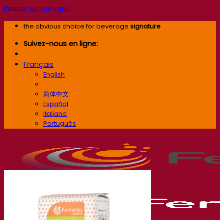
Passer au contenu
the obvious choice for beverage
signature
Suivez-nous en ligne:
Français
English
Français
简体中文
Español
Italiano
Português