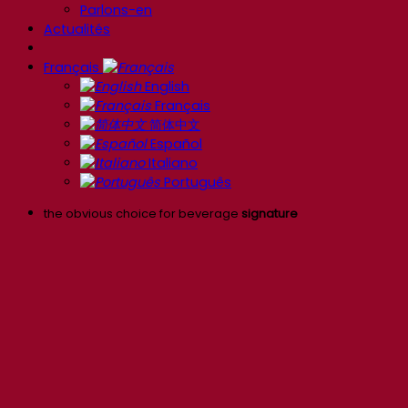
Parlons-en
Actualités
Français
English
Français
简体中文
Español
Italiano
Português
the obvious choice for beverage
signature