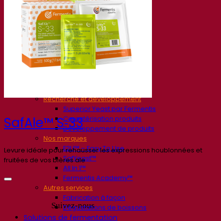
Société
À propos
Expert en fermentation
Une équipe passionnée
Soutenir la créativité
À propos de Lesaffre
Recherche et développement
Superior Yeast par Fermentis
Caractérisation produits
SafAle™ S‑33
Développement de produits
Nos marques
E2U™ – Easy To Use
Levure idéale pour rehausser les expressions houblonnées et
SafYeast™
fruitées de vos bières ale
All In 1™
Fermentis Academy™
Autres services
Fabrication à façon
Suivez-nous
Dégustations de boissons
Solutions de fermentation