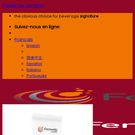
Passer au contenu
the obvious choice for beverage
signature
Suivez-nous en ligne:
Français
English
Français
简体中文
Español
Italiano
Português