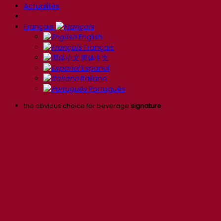
Actualités
Français
English
Français
简体中文
Español
Italiano
Português
the obvious choice for beverage
signature