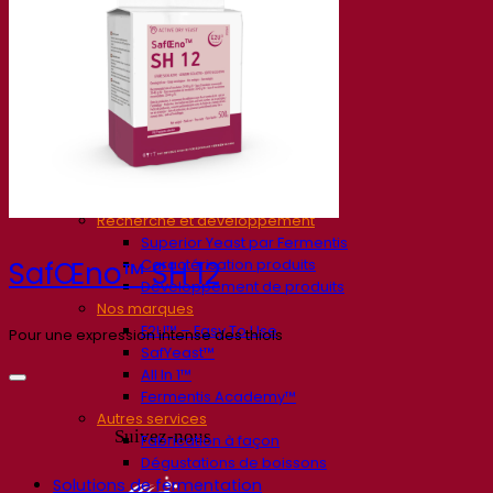
Société
À propos
Expert en fermentation
Une équipe passionnée
Soutenir la créativité
À propos de Lesaffre
Recherche et développement
Superior Yeast par Fermentis
Caractérisation produits
SafŒno™ SH 12
Développement de produits
Nos marques
E2U™ – Easy To Use
Pour une expression intense des thiols
SafYeast™
All In 1™
Fermentis Academy™
Autres services
Suivez-nous
Fabrication à façon
Dégustations de boissons
Solutions de fermentation