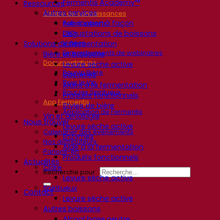
Fermentis Academy™
Ressources
Autres services
Centre de connaissances
Fabrication à façon
Avis d’experts
Dégustations de boissons
FAQ
Vidéos
Solutions de fermentation
Enregistrements de webinaires
Bière et brasserie
Documentations
Levure sèche active
Pour la Bière
Bactéries
Pour le Vin
Aides à la fermentation
Pour les Spiritueux
Produits fonctionnels
App Fermentis
Styles de bière
Application de Fermentis
Vin et œnologie
Nous trouver
Levure sèche active
Calendrier des événements
Enzymes
Nos distributeurs
Aide à la fermentation
Parlons-en
Produits fonctionnels
Actualités
Cidre
Recherche pour :
Levure sèche active
Spiritueux
Contact
Levure sèche active
Autres boissons
Alcool base neutre