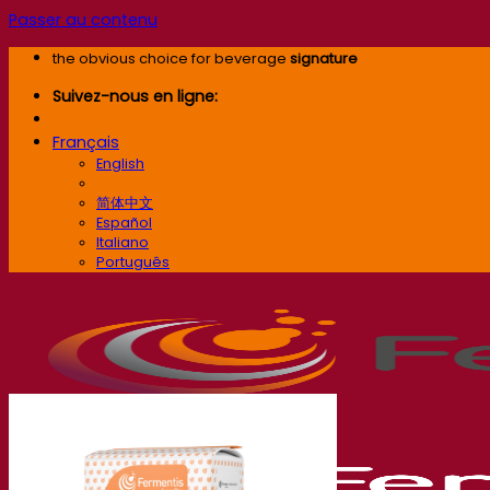
Passer au contenu
the obvious choice for beverage
signature
Suivez-nous en ligne:
Français
English
Français
简体中文
Español
Italiano
Português