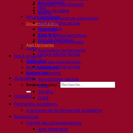
Avis d’experts
Produits fonctionnels
FAQ
Styles de bière
Vidéos
Vin et œnologie
Enregistrements de webinaires
Levure sèche active
Documentations
Pour la Bière
Enzymes
Pour le Vin
Aide à la fermentation
Pour les Spiritueux
Produits fonctionnels
App Fermentis
Cidre
Application de Fermentis
Levure sèche active
Nous trouver
Spiritueux
Calendrier des événements
Levure sèche active
Nos distributeurs
Parlons-en
Autres boissons
Actualités
Alcool base neutre
Recherche pour :
Kvas
Sorgho
Contact
Café
Fermentis Academy
A propos de la Fermentis Academy
Ressources
Centre de connaissances
Avis d’experts