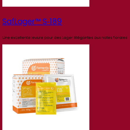
SafLager™ S‑189
Une excellente levure pour des Lager élégantes aux notes florales