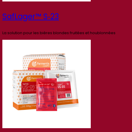
SafLager™ S‑23
La solution pour les bières blondes fruitées et houblonnées