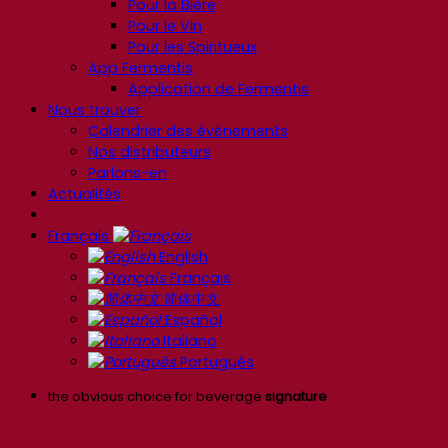
Pour la Bière
Pour le Vin
Pour les Spiritueux
App Fermentis
Application de Fermentis
Nous trouver
Calendrier des événements
Nos distributeurs
Parlons-en
Actualités
Français
English
Français
简体中文
Español
Italiano
Português
the obvious choice for beverage
signature