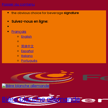
Passer au contenu
the obvious choice for beverage
signature
Suivez-nous en ligne:
Français
English
Français
简体中文
Español
Italiano
Português
Bière blanche allemande