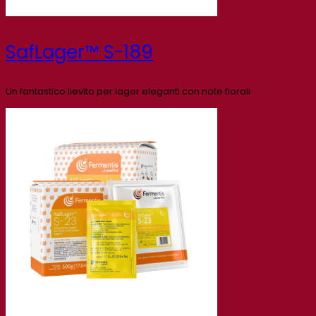
SafLager™ S-189
Un fantastico lievito per lager eleganti con note fiorali