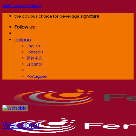
Salta ai contenuti
the obvious choice for beverage
signature
Follow us:
Italiano
English
Français
简体中文
Español
Italiano
Português
Weissbier