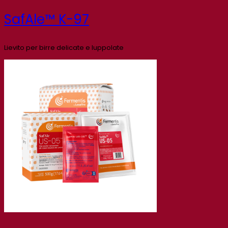
SafAle™ K-97
Lievito per birre delicate e luppolate