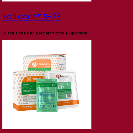
SafLager™ S-23
La soluzione per le lager fruttate e luppolate