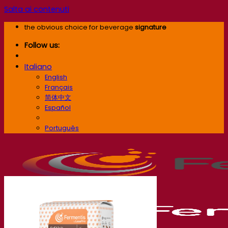
Salta ai contenuti
the obvious choice for beverage
signature
Follow us:
Italiano
English
Français
简体中文
Español
Italiano
Português