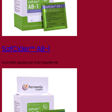
SafCider™ AB-1
La scelta giusta per sidri equilibrati