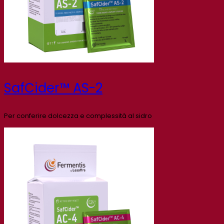
SafCider™ AS-2
Per conferire dolcezza e complessità al sidro