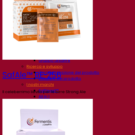
La nostra azienda
Chi siamo
Esperto di fermentazione
Il Campus Fermentis
Un team appassionato
Sostenere la creatività
Gruppo Lesaffre
Ricerca e sviluppo
Caratterizzazione del prodotto
SafAle™ BE-256
Sviluppo del prodotto
I nostri marchi
SafYeast™
Il celeberrimo lievito per le birre Strong Ale
All In 1
Fermentis Academy™
Altri servizi
Produzione in conto terzi
Degustazioni di bevande
Soluzioni per la fermentazione
Birra