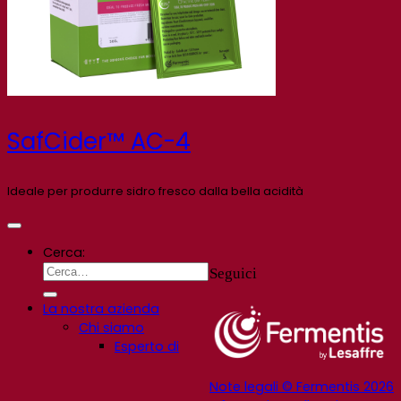
SafCider™ AC-4
Ideale per produrre sidro fresco dalla bella acidità
Cerca:
Seguici
La nostra azienda
Chi siamo
Esperto di
Note legali © Fermentis 2026