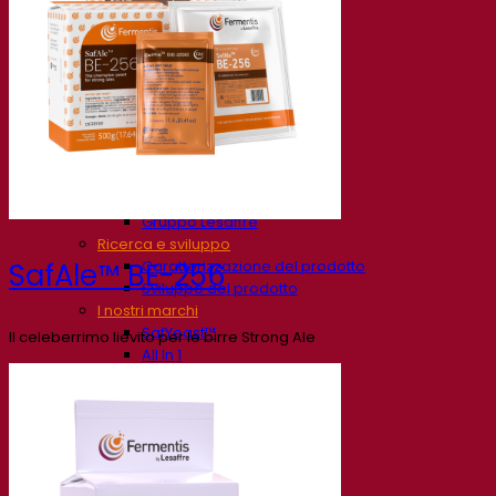
La nostra azienda
Chi siamo
Esperto di fermentazione
Il Campus Fermentis
Un team appassionato
Sostenere la creatività
Gruppo Lesaffre
Ricerca e sviluppo
Caratterizzazione del prodotto
SafAle™ BE-256
Sviluppo del prodotto
I nostri marchi
SafYeast™
Il celeberrimo lievito per le birre Strong Ale
All In 1
Fermentis Academy™
Altri servizi
Produzione in conto terzi
Degustazioni di bevande
Soluzioni per la fermentazione
Birra