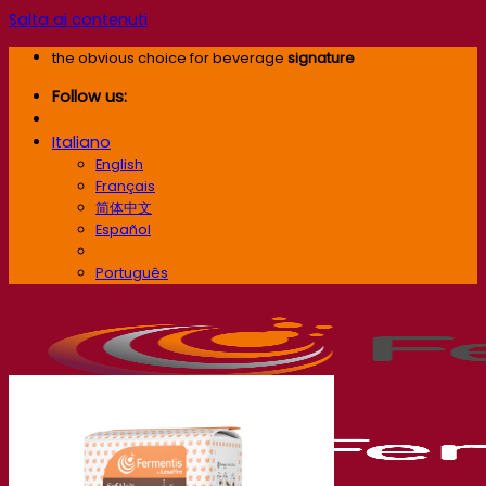
Salta ai contenuti
the obvious choice for beverage
signature
Follow us:
Italiano
English
Français
简体中文
Español
Italiano
Português