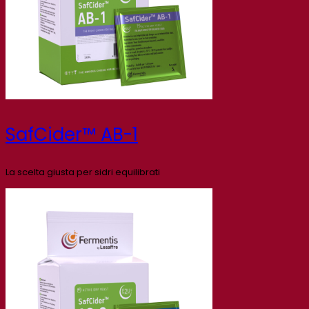
SafCider™ AB-1
La scelta giusta per sidri equilibrati