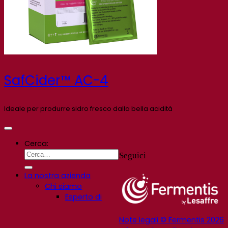
SafCider™ AC-4
Ideale per produrre sidro fresco dalla bella acidità
Cerca:
Seguici
La nostra azienda
Chi siamo
Esperto di
Note legali © Fermentis 2026