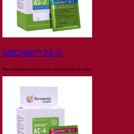
SafCider™ AS-2
Per conferire dolcezza e complessità al sidro