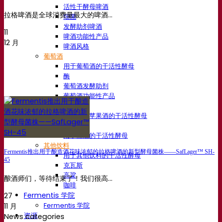
活性干酵母啤酒
拉格啤酒是全球消费量最大的啤酒...
细菌
发酵助剂啤酒
11
啤酒功能性产品
12 月
啤酒风格
葡萄酒
用于葡萄酒的干活性酵母
酶
葡萄酒发酵助剂
葡萄酒功能性产品
苹果酒
用于制作苹果酒的干活性酵母
烈酒
用于烈酒的干活性酵母
其他饮料
Fermentis推出用于酿造酒花味浓郁的拉格啤酒的新型酵母菌株——SafLager™ SH-
用于其他饮料的干活性酵母
45
克瓦斯
高粱
酿酒师们，等待结束了！我们很高...
咖啡
Fermentis 学院
27
Fermentis 学院
11 月
资源
News categories