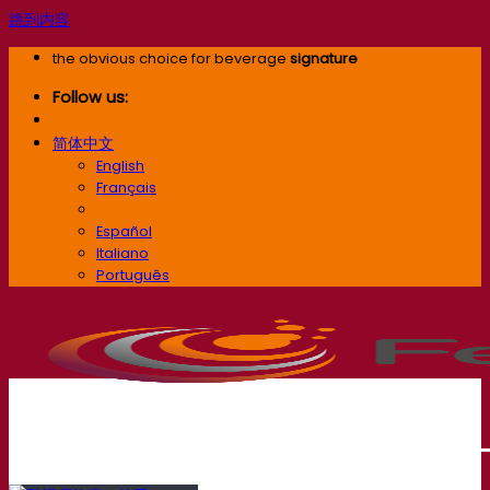
跳到内容
the obvious choice for beverage
signature
Follow us:
简体中文
English
Français
简体中文
Español
Italiano
Português