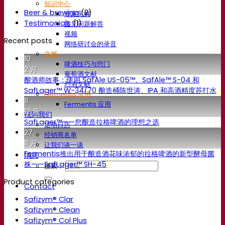
知识中心
Beer & brewing
(2)
专家见解
Testimonials
(1)
常见问题解答
视频
Recent posts
网络研讨会的录音
文档
10
啤酒技巧与窍门
2 月
葡萄酒文献
酿酒师故事：使用 SafAle US-05™、SafAle™ S-04 和
烈酒文献
SafLager™ W-34/70 酿造桶陈世涛、IPA 和高酒精度苏打水
Fermentis 应用
11
Fermentis 应用
12 月
找到我们
SafLager™——您酿造拉格啤酒的理想之选
活动日历
27
经销商名单
11 月
让我们谈一谈
Fermentis推出用于酿造酒花味浓郁的拉格啤酒的新型酵母菌
消息
株——SafLager™ SH-45
搜索：
Product categories
Contact
Safizym® Clar
Safizym® Clean
Safizym® Col Plus