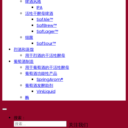
啤酒风格
IPA
活性干酵母啤酒
SafAle™
SafBrew™
SafLager™
细菌
SafSour™
烈酒和蒸馏
用于烈酒的干活性酵母
葡萄酒制造
用于葡萄酒的干活性酵母
葡萄酒功能性产品
SpringArom®
葡萄酒发酵助剂
ViniLiquid
酶
搜索：
关注我们