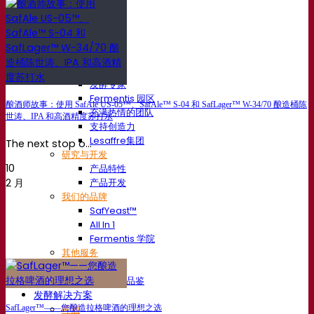
我们的公司
关于我们
发酵专家
Fermentis 园区
酿酒师故事：使用 SafAle US-05™、SafAle™ S-04 和 SafLager™ W-34/70 酿造桶陈
充满热情的团队
世涛、IPA 和高酒精度苏打水
支持创造力
Lesaffre集团
The next stop o...
研究与开发
10
产品特性
产品开发
2 月
我们的品牌
SafYeast™
All In 1
Fermentis 学院
其他服务
委托制造
酒水饮料品鉴
发酵解决方案
SafLager™——您酿造拉格啤酒的理想之选
啤酒