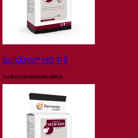
SafŒno™ HD T18
适合酿造优雅清新的萜烯白葡萄酒