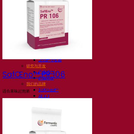
我们的公司
关于我们
发酵专家
Fermentis 园区
充满热情的团队
支持创造力
Lesaffre集团
研究与开发
产品特性
SafŒno™ PR 106
产品开发
我们的品牌
SafYeast™
适合果味起泡酒
All In 1
Fermentis 学院
其他服务
委托制造
酒水饮料品鉴
发酵解决方案
啤酒