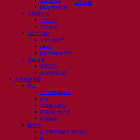
支持创造力
隐私声明
Lesaffre集团
研究与开发
产品特性
产品开发
我们的品牌
SafYeast™
All In 1
Fermentis 学院
其他服务
委托制造
酒水饮料品鉴
发酵解决方案
啤酒
活性干酵母啤酒
细菌
发酵助剂啤酒
啤酒功能性产品
啤酒风格
葡萄酒
用于葡萄酒的干活性酵母
酶