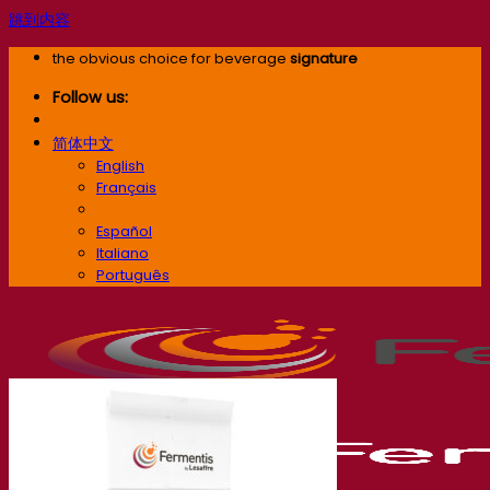
跳到内容
the obvious choice for beverage
signature
Follow us:
简体中文
English
Français
简体中文
Español
Italiano
Português