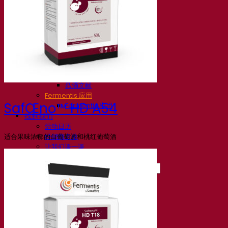
知识中心
专家见解
常见问题解答
视频
网络研讨会的录音
文档
啤酒技巧与窍门
葡萄酒文献
烈酒文献
Fermentis 应用
SafŒno™ HD A54
Fermentis 应用
找到我们
活动日历
适合果味浓郁的白葡萄酒和桃红葡萄酒
经销商名单
让我们谈一谈
消息
搜索：
Contact