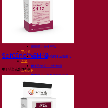
活性干酵母啤酒
细菌
发酵助剂啤酒
啤酒功能性产品
啤酒风格
葡萄酒
用于葡萄酒的干活性酵母
酶
葡萄酒发酵助剂
葡萄酒功能性产品
苹果酒
SafŒno™ SH 12
用于制作苹果酒的干活性酵母
烈酒
用于烈酒的干活性酵母
用于强烈硫醇的表达
其他饮料
用于其他饮料的干活性酵母
克瓦斯
高粱
咖啡
Fermentis 学院
Fermentis 学院
资源