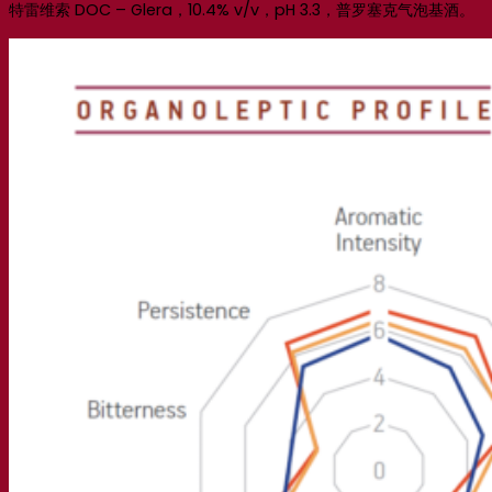
特雷维索 DOC – Glera，10.4% v/v，pH 3.3，普罗塞克气泡基酒。