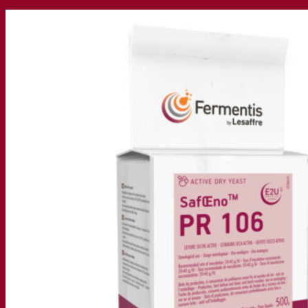
我们的公司
关于我们
发酵专家
Fermentis 园区
充满热情的团队
支持创造力
Lesaffre集团
研究与开发
产品特性
产品开发
我们的品牌
SafYeast™
All In 1
Fermentis 学院
其他服务
委托制造
酒水饮料品鉴
发酵解决方案
啤酒