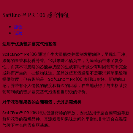
SafŒno™ PR 106 感官特征
建议
试验
适用于优质普罗塞克气泡基酒
SafŒno™ PR 106 通过产生大量酯类并限制发酵缺陷，呈现出干净、
浓郁的果香和花香芳香。它以果味乙酯为主，为葡萄酒带来了复杂
性，而其不可忽略的乙酸异戊酯的生成有助于减少有时因葡萄未完全
成熟而产生的一些植物味道。虽然这些基酒通常不需要消耗苹果酸和
提供甜度，但有趣的是，SafŒno™ PR 106 表现出良好、新鲜的口
感，并带有令人愉悦的酸度和持久的口感，在当地获得了与由格莱拉
葡萄制成的普罗塞克基气泡酒相当积极的评价。
对于花香和果香的白葡萄酒，尤其是萜烯类
SafŒno™ PR 106 特别促进萜烯的释放，因此适用于麝香葡萄酒等新
鲜和花香的萜烯品种。其淀粉质和果味之间的平衡也非常适合在温暖
气候下生长的霞多丽基底。