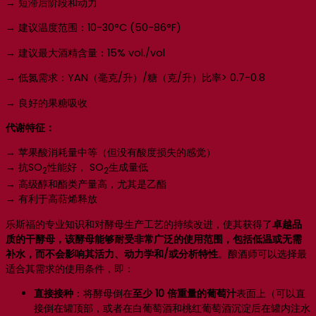
→ 短滞后阶段和动力
→ 建议温度范围：10-30°C (50-86°F)
→ 建议最大酒精含量：15% vol./vol
→ 低氮需求：YAN（毫克/升）/糖（克/升）比率> 0.7-0.8
→ 良好的果糖吸收
代谢特征：
→ 苹果酸消耗量中等（但没有酸度损失的感觉）
→ 抗SO
性能好， SO
生成量低
2
2
→ 高级醇和酯类产量高，尤其是乙酯
→ 有利于高萜烯释放
乐斯福的专业知识和对酵母生产工艺的持续改进，使其获得了
卓越品
质的干酵母，该酵母能够耐受非常广泛的使用范围，包括低温或无需
补水，而不会影响其活力、动力学和/或分析特性
。酿酒师可以选择最
适合其需求的使用条件，即：
直接接种
：将酵母倒在
至少 10 倍重量的葡萄汁
表面上（可以直
接倒在罐顶部，或者在白葡萄酒和桃红葡萄酒沉淀后在罐内注水