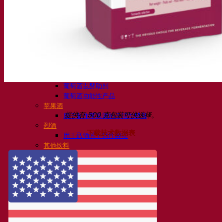
活性干酵母啤酒
细菌
发酵助剂啤酒
啤酒功能性产品
啤酒风格
葡萄酒
用于葡萄酒的干活性酵母
酶
葡萄酒发酵助剂
葡萄酒功能性产品
苹果酒
提供有 500 克包装可供选择。
用于制作苹果酒的干活性酵母
烈酒
下载技术数据表
用于烈酒的干活性酵母
其他饮料
用于其他饮料的干活性酵母
克瓦斯
高粱
咖啡
Fermentis 学院
Fermentis 学院
资源