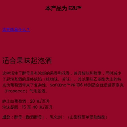
本产品为 E2U™
这意味着什么？
适合果味起泡酒
这种活性干酵母具有浓郁的果香和花香，兼具酸味和甜度，同时减少
了起泡基酒的最终缺陷（植物味、苦味）。其以果味乙基酯为主的特
点为葡萄酒带来了复杂性。SafŒno™ PR 106 特别适合优质普罗塞克
（Prosecco）气泡基酒。
静止白葡萄酒：20 克/百升
泡沫凝固：15 至 40 克/百升
成分：
酵母（酿酒酵母）、乳化剂：（山梨醇酐单硬脂酸酯）