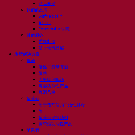
产品开发
我们的品牌
SafYeast™
All In 1
Fermentis 学院
其他服务
委托制造
酒水饮料品鉴
发酵解决方案
啤酒
活性干酵母啤酒
细菌
发酵助剂啤酒
啤酒功能性产品
啤酒风格
葡萄酒
用于葡萄酒的干活性酵母
酶
葡萄酒发酵助剂
葡萄酒功能性产品
苹果酒