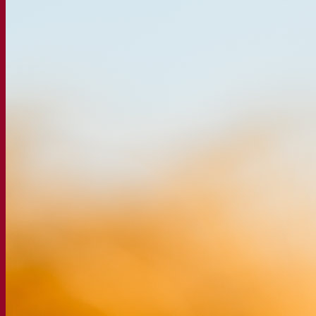
Soluciones de fermentación
Cerveza
Levadura cervecera seca activa
Bacterias
Auxiliares de fermentación para cerveza
Productos funcionales para cerveza
Estilos de cerveza
Vino
Levadura seca activa para vino
Enzymes
Ayudas de fermentación para vino
Productos funcionales para vino
Sidra
Levadura seca activa para sidra
Bebidas espirituosas
Levadura seca activa para espirituosos
Otras bebidas
Levadura seca activa para otros
Kvas
Sorghum
Café
Academia Fermentis