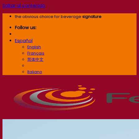
Saltar al contenido
the obvious choice for beverage
signature
Follow us:
Español
English
Français
简体中文
Español
Italiano