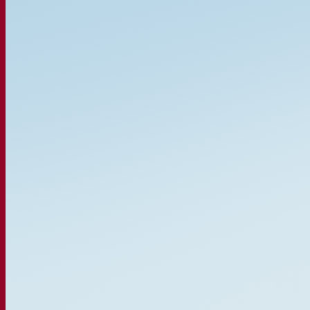
Nuestra empresa
Sobre nosotros
Expertos en fermentación
El Campus de Fermentis
Un equipo apasionado
Apoyando la creatividad
Grupo Lesaffre
Investigación y desarrollo
Caracterización del producto
Desarrollo de productos
Nuestras marcas
SafYeast™
All In 1
Academia Fermentis
Otros servicios
Toll manufacturing
Catas de bebidas