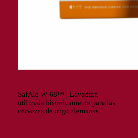
SafAle W-68™ | Levadura
utilizada historicamente para las
cervezas de trigo alemanas