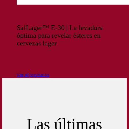
SafLager™ E-30 | La levadura
óptima para revelar ésteres en
cervezas lager
Ver el producto
Las últimas