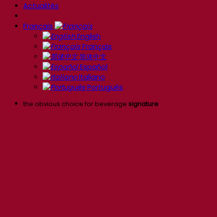
Actualités
Français
English
Français
简体中文
Español
Italiano
Português
the obvious choice for beverage
signature