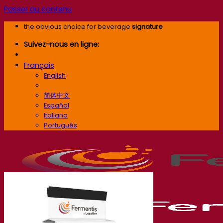
Passer au contenu
the obvious choice for beverage
signature
Suivez-nous en ligne:
Français
English
Français
简体中文
Español
Italiano
Português