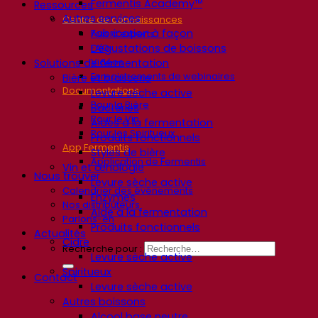
Fermentis Academy™
Ressources
Autres services
Centre de connaissances
Fabrication à façon
Avis d’experts
Dégustations de boissons
FAQ
Vidéos
Solutions de fermentation
Enregistrements de webinaires
Bière et brasserie
Documentations
Levure sèche active
Pour la Bière
Bactéries
Pour le Vin
Aides à la fermentation
Pour les Spiritueux
Produits fonctionnels
App Fermentis
Styles de bière
Application de Fermentis
Vin et œnologie
Nous trouver
Levure sèche active
Calendrier des événements
Enzymes
Nos distributeurs
Aide à la fermentation
Parlons-en
Produits fonctionnels
Actualités
Cidre
Recherche pour :
Levure sèche active
Spiritueux
Contact
Levure sèche active
Autres boissons
Alcool base neutre