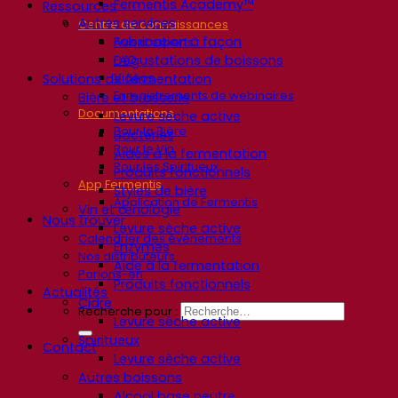
Fermentis Academy™
Ressources
Autres services
Centre de connaissances
Fabrication à façon
Avis d’experts
Dégustations de boissons
FAQ
Vidéos
Solutions de fermentation
Enregistrements de webinaires
Bière et brasserie
Documentations
Levure sèche active
Pour la Bière
Bactéries
Pour le Vin
Aides à la fermentation
Pour les Spiritueux
Produits fonctionnels
App Fermentis
Styles de bière
Application de Fermentis
Vin et œnologie
Nous trouver
Levure sèche active
Calendrier des événements
Enzymes
Nos distributeurs
Aide à la fermentation
Parlons-en
Produits fonctionnels
Actualités
Cidre
Recherche pour :
Levure sèche active
Spiritueux
Contact
Levure sèche active
Autres boissons
Alcool base neutre