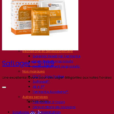
Société
À propos
Expert en fermentation
Une équipe passionnée
Soutenir la créativité
À propos de Lesaffre
Recherche et développement
Superior Yeast par Fermentis
Caractérisation produits
SafLager™ S‑189
Développement de produits
Nos marques
E2U™ – Easy To Use
Une excellente levure pour des Lager élégantes aux notes florales
SafYeast™
All In 1™
Fermentis Academy™
Autres services
Suivez-nous
Fabrication à façon
Dégustations de boissons
Solutions de fermentation