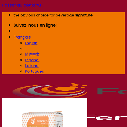
Passer au contenu
the obvious choice for beverage
signature
Suivez-nous en ligne:
Français
English
Français
简体中文
Español
Italiano
Português