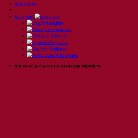
Actualités
Français
English
Français
简体中文
Español
Italiano
Português
the obvious choice for beverage
signature