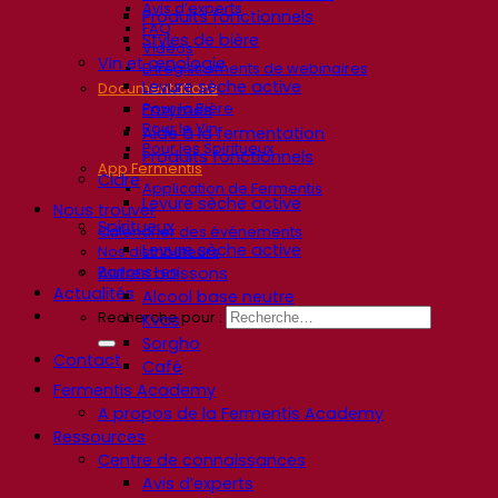
Avis d’experts
Produits fonctionnels
FAQ
Styles de bière
Vidéos
Vin et œnologie
Enregistrements de webinaires
Levure sèche active
Documentations
Pour la Bière
Enzymes
Pour le Vin
Aide à la fermentation
Pour les Spiritueux
Produits fonctionnels
App Fermentis
Cidre
Application de Fermentis
Levure sèche active
Nous trouver
Spiritueux
Calendrier des événements
Levure sèche active
Nos distributeurs
Parlons-en
Autres boissons
Actualités
Alcool base neutre
Recherche pour :
Kvas
Sorgho
Contact
Café
Fermentis Academy
A propos de la Fermentis Academy
Ressources
Centre de connaissances
Avis d’experts