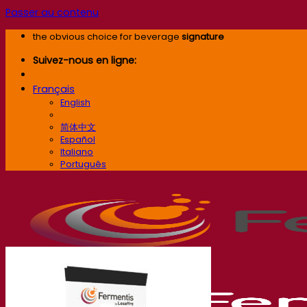
Passer au contenu
the obvious choice for beverage
signature
Suivez-nous en ligne:
Français
English
Français
简体中文
Español
Italiano
Português