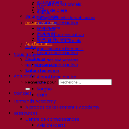
Avis d’experts
Produits fonctionnels
FAQ
Styles de bière
Vidéos
Vin et œnologie
Enregistrements de webinaires
Levure sèche active
Documentations
Pour la Bière
Enzymes
Pour le Vin
Aide à la fermentation
Pour les Spiritueux
Produits fonctionnels
App Fermentis
Cidre
Application de Fermentis
Levure sèche active
Nous trouver
Spiritueux
Calendrier des événements
Levure sèche active
Nos distributeurs
Parlons-en
Autres boissons
Actualités
Alcool base neutre
Recherche pour :
Kvas
Sorgho
Contact
Café
Fermentis Academy
A propos de la Fermentis Academy
Ressources
Centre de connaissances
Avis d’experts