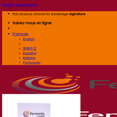
Passer au contenu
the obvious choice for beverage
signature
Suivez-nous en ligne:
Français
English
Français
简体中文
Español
Italiano
Português