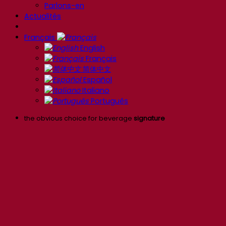
Parlons-en
Actualités
Français
English
Français
简体中文
Español
Italiano
Português
the obvious choice for beverage
signature