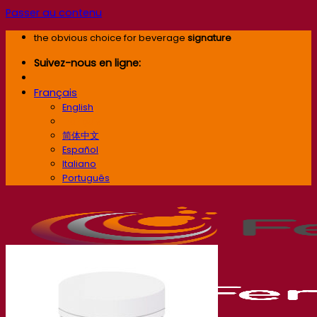
Passer au contenu
the obvious choice for beverage
signature
Suivez-nous en ligne:
Français
English
Français
简体中文
Español
Italiano
Português