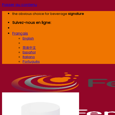
Passer au contenu
the obvious choice for beverage
signature
Suivez-nous en ligne:
Français
English
Français
简体中文
Español
Italiano
Português