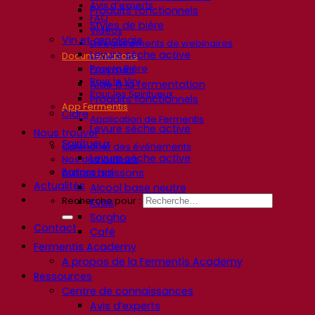
Avis d’experts
Produits fonctionnels
FAQ
Styles de bière
Vidéos
Vin et œnologie
Enregistrements de webinaires
Levure sèche active
Documentations
Pour la Bière
Enzymes
Pour le Vin
Aide à la fermentation
Pour les Spiritueux
Produits fonctionnels
App Fermentis
Cidre
Application de Fermentis
Levure sèche active
Nous trouver
Spiritueux
Calendrier des événements
Levure sèche active
Nos distributeurs
Parlons-en
Autres boissons
Actualités
Alcool base neutre
Recherche pour :
Kvas
Sorgho
Contact
Café
Fermentis Academy
A propos de la Fermentis Academy
Ressources
Centre de connaissances
Avis d’experts