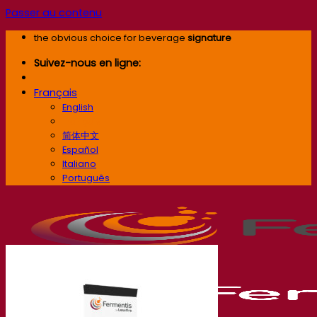
Passer au contenu
the obvious choice for beverage
signature
Suivez-nous en ligne:
Français
English
Français
简体中文
Español
Italiano
Português