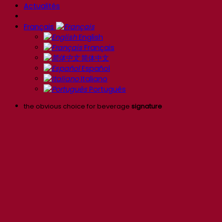
Actualités
Français
English
Français
简体中文
Español
Italiano
Português
the obvious choice for beverage
signature