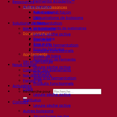
Fermentis Academy™
Ressources
Autres services
Centre de connaissances
Fabrication à façon
Avis d’experts
Dégustations de boissons
FAQ
Vidéos
Solutions de fermentation
Enregistrements de webinaires
Bière et brasserie
Documentations
Levure sèche active
Pour la Bière
Bactéries
Pour le Vin
Aides à la fermentation
Pour les Spiritueux
Produits fonctionnels
App Fermentis
Styles de bière
Application de Fermentis
Vin et œnologie
Nous trouver
Levure sèche active
Calendrier des événements
Enzymes
Nos distributeurs
Aide à la fermentation
Parlons-en
Produits fonctionnels
Actualités
Cidre
Recherche pour :
Levure sèche active
Spiritueux
Contact
Levure sèche active
Autres boissons
Alcool base neutre