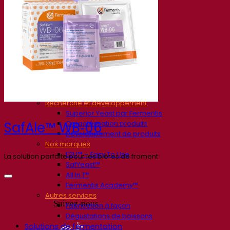
Société
À propos
Expert en fermentation
Une équipe passionnée
Soutenir la créativité
À propos de Lesaffre
Recherche et développement
Superior Yeast par Fermentis
Caractérisation produits
SafAle™ WB‑06
Développement de produits
Nos marques
E2U™ – Easy To Use
La solution parfaite pour les bières de froment
SafYeast™
All In 1™
Fermentis Academy™
Autres services
Suivez-nous
Fabrication à façon
Dégustations de boissons
Solutions de fermentation