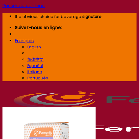
Passer au contenu
the obvious choice for beverage
signature
Suivez-nous en ligne:
Français
English
Français
简体中文
Español
Italiano
Português