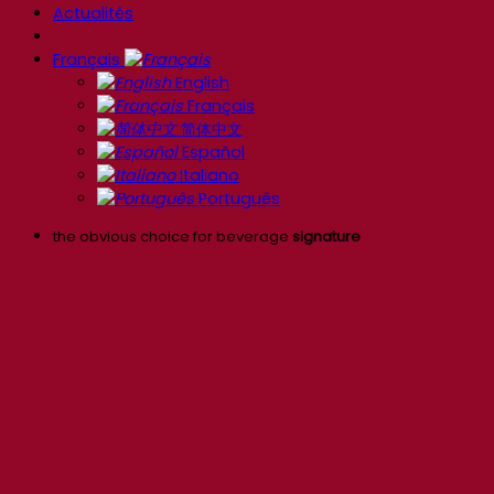
Actualités
Français
English
Français
简体中文
Español
Italiano
Português
the obvious choice for beverage
signature