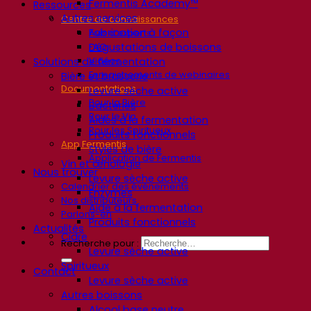
Fermentis Academy™
Ressources
Autres services
Centre de connaissances
Fabrication à façon
Avis d’experts
Dégustations de boissons
FAQ
Vidéos
Solutions de fermentation
Enregistrements de webinaires
Bière et brasserie
Documentations
Levure sèche active
Pour la Bière
Bactéries
Pour le Vin
Aides à la fermentation
Pour les Spiritueux
Produits fonctionnels
App Fermentis
Styles de bière
Application de Fermentis
Vin et œnologie
Nous trouver
Levure sèche active
Calendrier des événements
Enzymes
Nos distributeurs
Aide à la fermentation
Parlons-en
Produits fonctionnels
Actualités
Cidre
Recherche pour :
Levure sèche active
Spiritueux
Contact
Levure sèche active
Autres boissons
Alcool base neutre