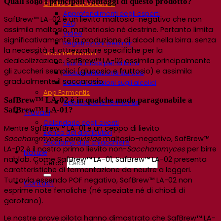
Quali sono i principali vantaggi di questo prodotto?
Centro di conoscenza
Approfondimenti degli esperti
SafBrew™ LA-02
è un lievito maltosio-negativo che non
FAQ
assimila maltosio, maltotriosio né destrine. Pertanto limita
Video
significativamente la produzione di alcool nella birra. senza
Registrazioni webinar
la necessità di attrezzature specifiche per la
Documentazioni
dealcolizzazione.
SafBrew™ LA-02
assimila principalmente
Tips & Tricks per la birra
gli zuccheri semplici (glucosio e fruttosio) e assimila
Documentazione sul vino
gradualmente il saccarosio.
Documentazioni sugli alcolici
App Fermentis
SafBrew™ LA-02 è in qualche modo paragonabile a
Applicazione Fermentis
SafBrew™ LA-01?
Trovaci
Calendario degli eventi
Mentre
SafBrew™ LA-01 è un ceppo di lievito
Elenco dei distributori
Saccharomyces
cerevisiae
maltosio-negativo, SafBrew™
Facciamo due chiacchiere
LA-02 è il nostro primo lievito non-
Saccharomyces
per birre
Notizie
nablab.
Come
SafBrew™ LA-01, SafBrew™ LA-02
presenta
Cerca:
caratteristiche di fermentazione da neutre a leggeri.
Tuttavia essendo POF negativo,
SafBrew™ LA-02
non
Contact
esprime note fenoliche (né speziate né di chiodi di
garofano).
Le nostre prove pilota hanno dimostrato che
SafBrew
™ LA-