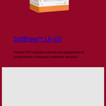
SafBrew™ LA-02
Il lievito POF negativo ideale per eleganti birre
analcoliche o a basso contenuto alcolico.