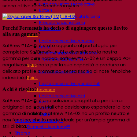
Birra con lievito secco attivo
secco attivo
non-
Saccharomyces
Batteri
La fermentazione aiuta la birra
Prodotti funzionali birra
Perché Fermentis ha deciso di aggiungere questo lievito
Stili di birra
alla sua gamma?
Il vino
Lievito secco attivo per vino
SafBrew™ LA-02 è stato aggiunto al portafoglio per
Enzimi
completare SafBrew™ LA-01 e diversificare la nostra
La fermentazione aiuta il vino
gamma per birre nablab. SafBrew™ LA-02 è un ceppo POF
Prodotti funzionali vino
negativo selezionato per la sua capacità a produrre un
Sidro
delicato profilo aromatico, senza rischio di note fenoliche
Lievito secco attivo di sidro
Spiriti
indesiderate.
Lievito secco attivo per distillati
A chi è rivolto?
Altre bevande
Lievito secco attivo altri
SafBrew™ LA-02 è una soluzione progettata per i birrai
Kvas
artigianali ed industriali che desiderano espandere la loro
Sorgo
gamma di nablab. SafBrew™ LA-02 ha un profilo neutro e
Caffè
non fenolico, che lo rende ideale per un'ampia gamma di
Fermentis Academy™
stili di birra.
Fermentis Academy™
Risorse