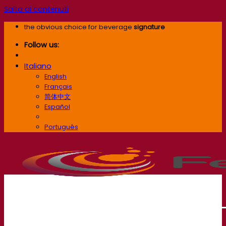
Salta ai contenuti
the obvious choice for beverage
signature
Follow us:
Italiano
English
Français
简体中文
Español
Italiano
Português