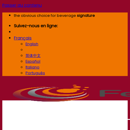
Passer au contenu
the obvious choice for beverage
signature
Suivez-nous en ligne:
Français
English
Français
简体中文
Español
Italiano
Português