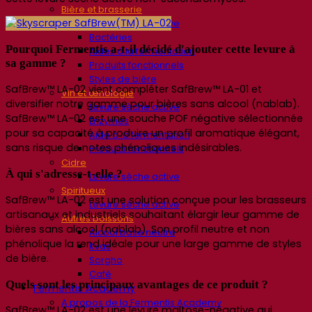
Bière et brasserie
Levure sèche active
Bactéries
Pourquoi Fermentis a-t-il décidé d'ajouter cette levure à
Aides à la fermentation
sa gamme ?
Produits fonctionnels
Styles de bière
SafBrew™ LA-02 vient compléter SafBrew™ LA-01 et
Vin et œnologie
diversifier notre gamme pour bières sans alcool (nablab).
Levure sèche active
SafBrew™ LA-02 est une souche POF négative sélectionnée
Enzymes
pour sa capacité à produire un profil aromatique élégant,
Aide à la fermentation
sans risque de notes phénoliques indésirables.
Produits fonctionnels
Cidre
À qui s'adresse-t-elle ?
Levure sèche active
Spiritueux
SafBrew™ LA-02 est une solution conçue pour les brasseurs
Levure sèche active
artisanaux et industriels souhaitant élargir leur gamme de
Autres boissons
bières sans alcool (nablab). Son profil neutre et non
Alcool base neutre
phénolique la rend idéale pour une large gamme de styles
Kvas
de bière.
Sorgho
Café
Quels sont les principaux avantages de ce produit ?
Fermentis Academy
A propos de la Fermentis Academy
SafBrew™ LA-02
est une levure maltose-négative qui