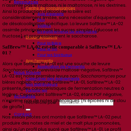
Ressources
n'assimile pas le maltose, ni le maltotriose, ni les dextrines.
Centre de connaissances
Ainsi la production d'alcool de la bière est
Avis d’experts
considérablement limitée, sans nécessiter d'équipements
FAQ
de désalcoolisation spécifique.
La levure
SafBrew™ LA-02
Vidéos
assimile principalement les sucres simples (glucose et
Enregistrements de webinaires
fructose) et progressivement le saccharose.
Documentations
Pour la Bière
SafBrew™ LA-02 est-elle comparable à SafBrew™ LA-
Pour le Vin
01 ?
Pour les Spiritueux
App Fermentis
Alors que
SafBrew™ LA-01 est une souche de levure
Application de Fermentis
Saccharomyces
cerevisiae
maltose-négative, SafBrew™
Nous trouver
LA-02 est notre première levure non-
Saccharomyces
pour
Calendrier des événements
bières nablab.
Comme
SafBrew™ LA-01, SafBrew™ LA-02
Nos distributeurs
présente des caractéristiques de fermentation neutres à
Parlons-en
légères. Cependant
SafBrew™ LA-02
, étant POF négative,
Actualités
n'exprime pas de notes phénoliques (ni épicées ni de clou
Recherche pour :
de girofle).
Contact
Nos essais pilotes ont montré que
SafBrew
™ LA-02 peut
produire des notes de miel et de malt plus prononcées,
ainsi qu'un profil plus sucré que
SafBrew
™ LA-01.
Le profil