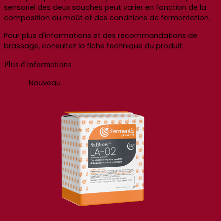
sensoriel
des deux souches peut varier en fonction de la
composition du moût et des conditions de fermentation.
Pour plus d'informations et des recommandations de
brassage, consultez la fiche technique du produit.
Plus d'informations
Nouveau