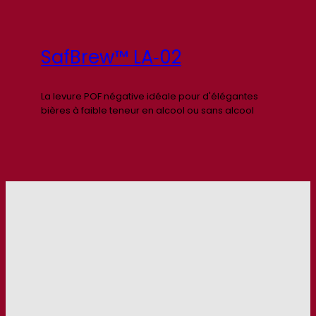
SafBrew™ LA‑02
La levure POF négative idéale pour d'élégantes
bières à faible teneur en alcool ou sans alcool