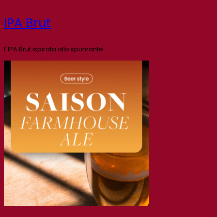
IPA Brut
L'IPA Brut ispirata allo spumante