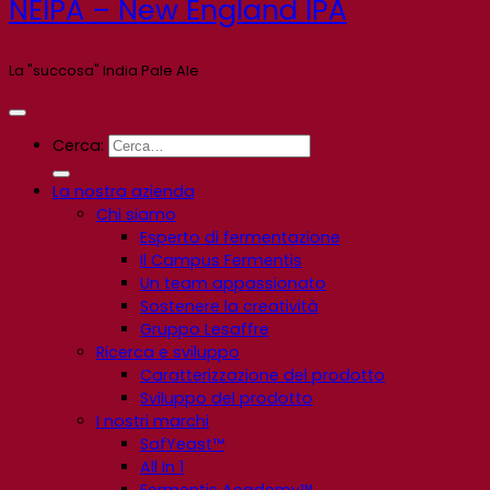
NEIPA – New England IPA
La "succosa" India Pale Ale
Cerca:
La nostra azienda
Chi siamo
Esperto di fermentazione
Il Campus Fermentis
Un team appassionato
Sostenere la creatività
Gruppo Lesaffre
Ricerca e sviluppo
Caratterizzazione del prodotto
Sviluppo del prodotto
I nostri marchi
SafYeast™
All In 1
Fermentis Academy™