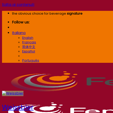
Salta ai contenuti
the obvious choice for beverage
signature
Follow us:
Italiano
English
Français
简体中文
Español
Italiano
Português
Weissbier