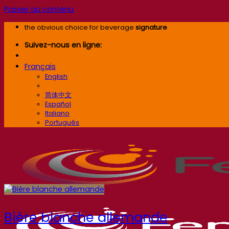
Passer au contenu
the obvious choice for beverage
signature
Suivez-nous en ligne:
Français
English
Français
简体中文
Español
Italiano
Português
Bière blanche allemande