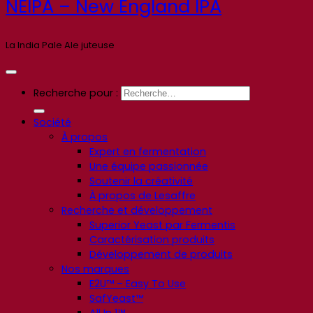
NEIPA – New England IPA
La India Pale Ale juteuse
Recherche pour :
Société
À propos
Expert en fermentation
Une équipe passionnée
Soutenir la créativité
À propos de Lesaffre
Recherche et développement
Superior Yeast par Fermentis
Caractérisation produits
Développement de produits
Nos marques
E2U™ – Easy To Use
SafYeast™
All In 1™