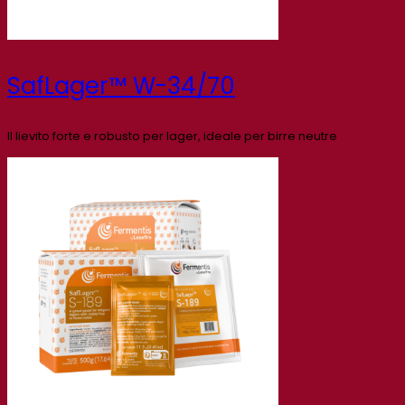
SafLager™ W-34/70
Il lievito forte e robusto per lager, ideale per birre neutre