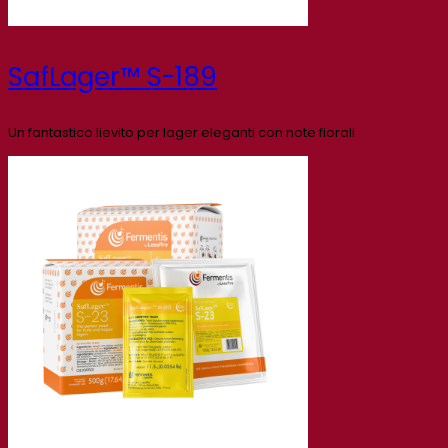
SafLager™ S-189
Un fantastico lievito per lager eleganti con note fiorali