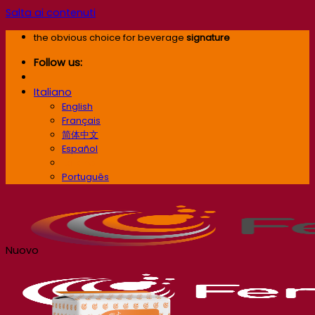
Salta ai contenuti
the obvious choice for beverage
signature
Follow us:
Italiano
English
Français
简体中文
Español
Italiano
Português
Nuovo